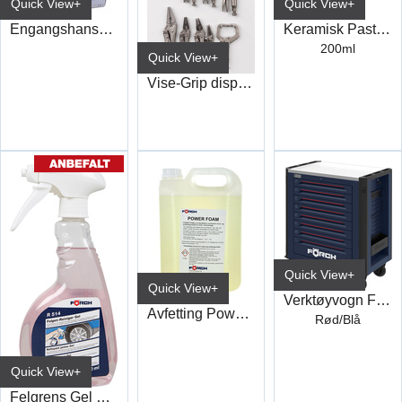
Quick View+
Quick View+
Engangshansker Nitril Sort
Keramisk Pasta Høytemp +1400c° S423
200ml
Quick View+
Vise-Grip display med 10 tenger
Quick View+
Quick View+
Verktøyvogn Förch Serie 9 393 deler
Avfetting Power Foam 5L
Rød/Blå
Quick View+
Felgrens Gel R514