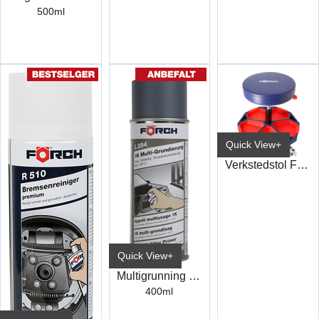
500ml
Quick View+
Verkstedstol Förch
Quick View+
Multigrunning 1K L284 Grå
400ml