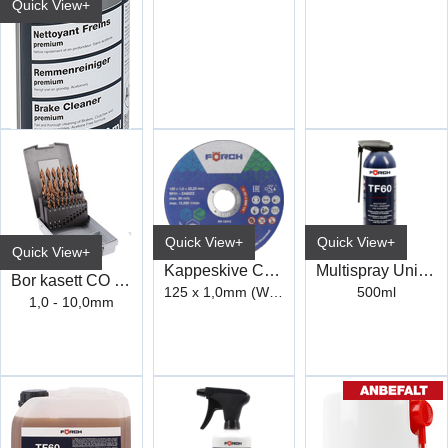
Quick View+
Bremserens Premium R510 600ml
6116 0914/No (15/kart)
Quick View+
Quick View+
Quick View+
Kappeskive CERCORE 900 stål/inox
Multispray Universal TF60
Bor kasett CO 5% Step-Tech
125 x 1,0mm (WCD05 1)
500ml
1,0 - 10,0mm