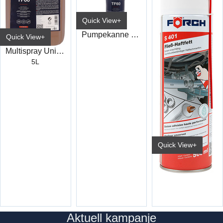
Quick View+
Pumpekanne 500ml TF60
Quick View+
Multispray Universal TF60
5L
Quick View+
Heftefett S401 500Ml
6506 5550
Aktuell kampanje