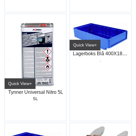
Quick View+
Lagerboks Blå 400X186mm
.
Quick View+
Tynner Universal Nitro 5L
5L