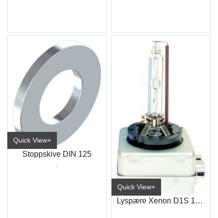
Quick View+
Stoppskive DIN 125
.
Quick View+
Lyspære Xenon D1S 12+24V 35W Pk32D-2