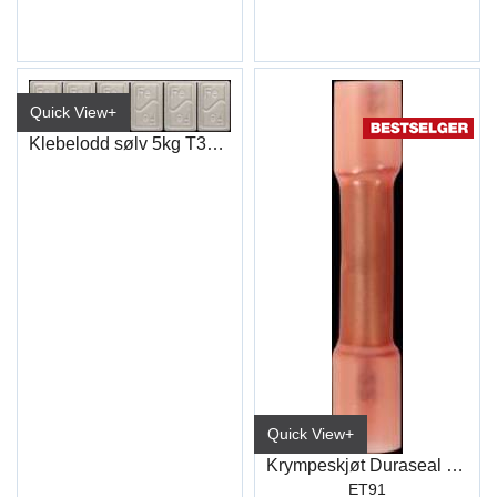
Quick View+
Klebelodd sølv 5kg T355K
Quick View+
Krympeskjøt Duraseal Rød (100)
ET91