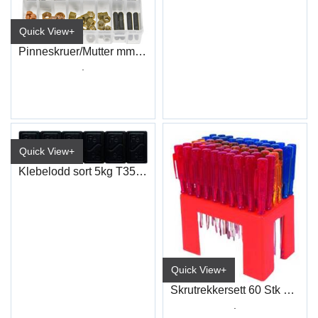
Quick View+
Pinneskruer/Mutter mm (72)
.
Quick View+
Klebelodd sort 5kg T355K
Quick View+
Skrutrekkersett 60 Stk Små
.