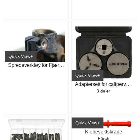
Quick View+
Spredeverktøy for Fjærbeinsklemmer
Quick View+
Adaptersett for caliperverktøy FÖRCH
3 deler
Quick View+
Klebevektskrape
Förch