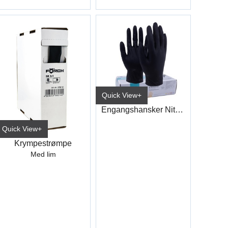
Quick View+
Engangshansker Nitril Sort
Quick View+
Krympestrømpe
Med lim