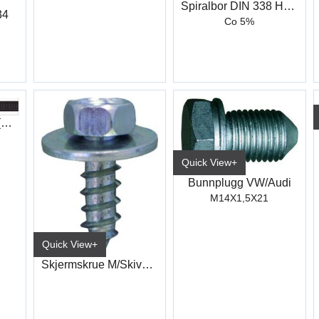
Spiralbor DIN 338 HSS-Co, Type N
34
Co 5%
Strips 200X4,6mm (100)
Quick View+
Bunnplugg VW/Audi
M14X1,5X21
Quick View+
Skjermskrue M/Skive 6,3X19