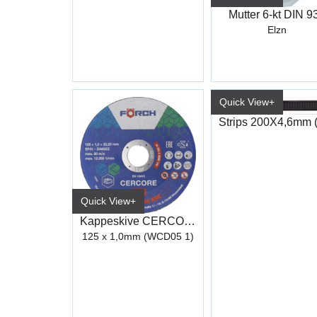
Mutter 6-kt DIN 9
Elzn
Quick View+
Quick View+
Kappeskive CERCORE 900 stål/inox
125 x 1,0mm (WCD05 1)