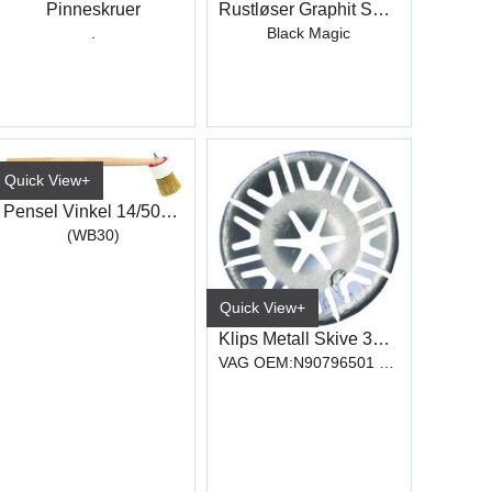
Pinneskruer
Rustløser Graphit S446 400 ml
.
Black Magic
Quick View+
Pensel Vinkel 14/50mm
(WB30)
Quick View+
Klips Metall Skive 30,1 x 5,3mm
VAG OEM:N90796501 (FIX183)