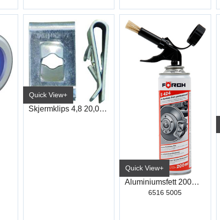
Quick View+
Skjermklips 4,8 20,00X12,00 (HUC03)
Quick View+
Aluminiumsfett 200ml m/Drivgass S424
6516 5005