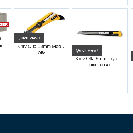
Quick View+
Papir Tørke Ubleket B:24cm
0m
Kniv Olfa 18mm Mod.OL Bryteblad (1)
Quick View+
Olfa
Kniv Olfa 9mm Bryteblad
Olfa 180 A1