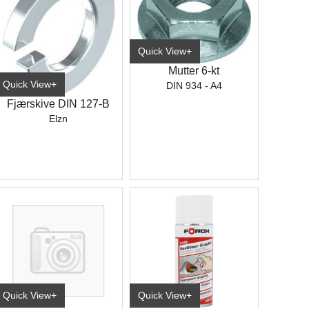
Quick View+
Mutter 6-kt
Quick View+
DIN 934 - A4
Fjærskive DIN 127-B
Elzn
Quick View+
Quick View+