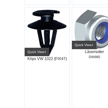
Quick View+
Låsemutter
Quick View+
DIN985
Klips VW 1022 (FIX47)