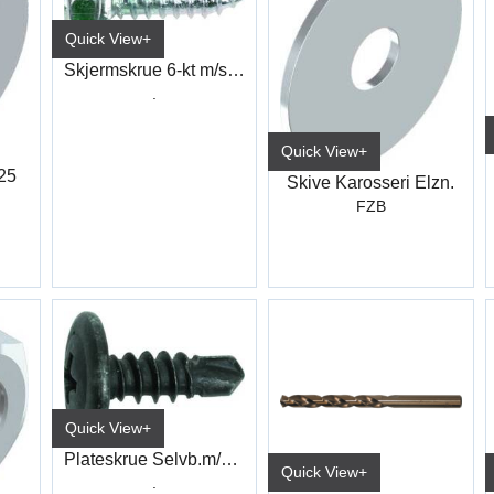
Quick View+
Skjermskrue 6-kt m/skive Elzn.
.
Quick View+
25
Skive Karosseri Elzn.
FZB
Quick View+
Plateskrue Selvb.m/Flens PH Sort
Quick View+
.