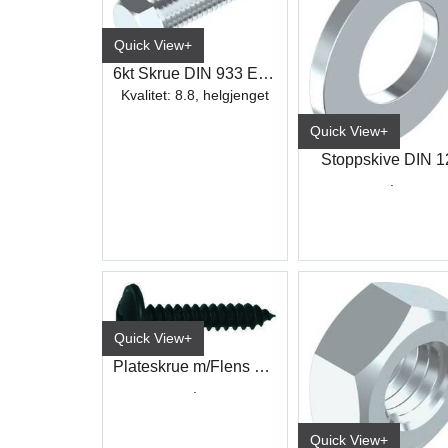
Quick View+
6kt Skrue DIN 933 Elzn hel.gj
Kvalitet: 8.8, helgjenget
Quick View+
Stoppskive DIN 1
.
Quick View+
Plateskrue m/Flens PH DIN 7981
.
Quick View+