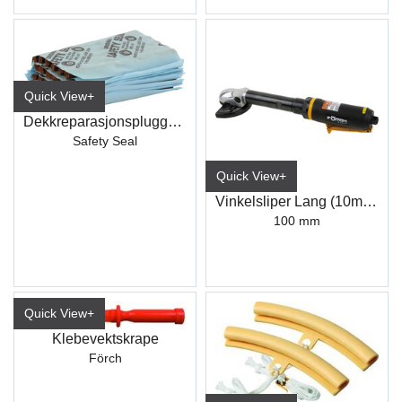
Quick View+
Dekkreparasjonsplugger (60)
Safety Seal
Quick View+
Vinkelsliper Lang (10mm hull)
100 mm
Quick View+
Klebevektskrape
Förch