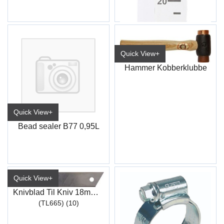
Quick View+
Hammer Kobberklubbe
Quick View+
Bead sealer B77 0,95L
Quick View+
Knivblad Til Kniv 18mm m/knekk
(TL665) (10)