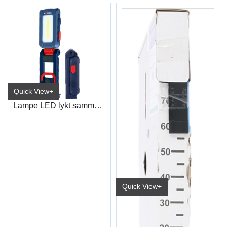
Quick View+
Lampe LED lykt sammenleggbar
Quick View+
Klebelodd på rull 5kg 5+5gr sort
Sort