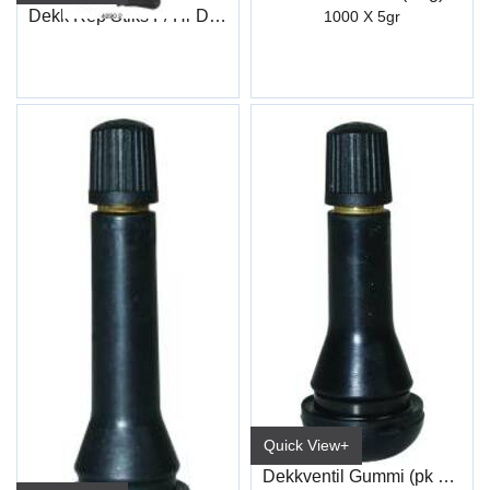
Dekk Rep Stiks F/ Hr Dekk 50Stk
1000 X 5gr
Quick View+
Dekkventil Gummi (pk a 100)