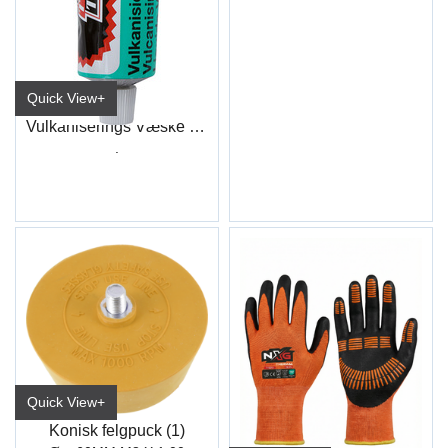
Quick View+
Vulkaniserings Væske For Slange (TY133)
.
Quick View+
Konisk felgpuck (1)