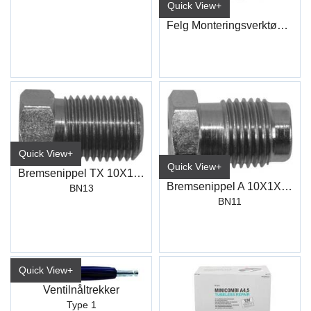
Quick View+
Felg Monteringsverktøy L:145Mm
Quick View+
Quick View+
Bremsenippel TX 10X1X10X18 Ø5
Bremsenippel A 10X1X5 11X16,7
BN13
BN11
Quick View+
Ventilnåltrekker
Type 1