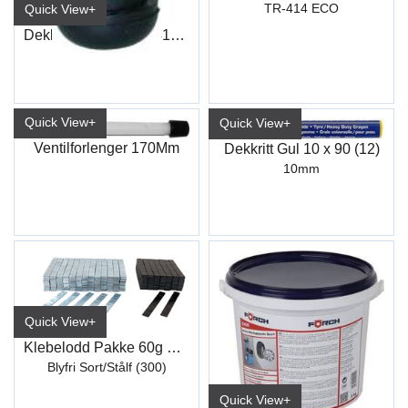
TR-414 ECO
Quick View+
Dekkventil Normtec 418 (100)
Quick View+
Quick View+
Ventilforlenger 170Mm
Dekkritt Gul 10 x 90 (12)
10mm
Quick View+
Klebelodd Pakke 60g Blyfri 12 x 5gr
Blyfri Sort/Stålf (300)
Quick View+