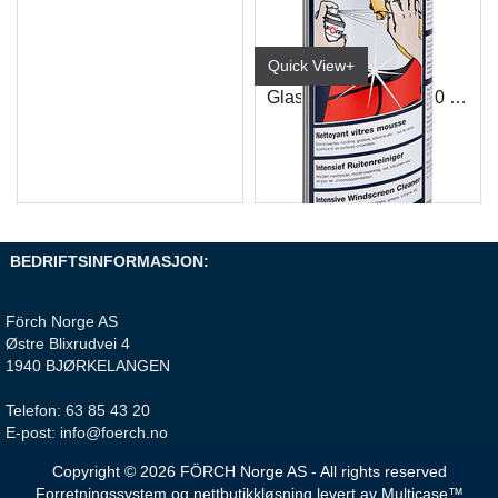
Quick View+
Glassrens Skum R530 400 ml
6106 1600
BEDRIFTSINFORMASJON:
Förch Norge AS
Østre Blixrudvei 4
1940 BJØRKELANGEN
Telefon: 63 85 43 20
E-post: info@foerch.no
Copyright © 2026 FÖRCH Norge AS - All rights reserved
Forretningssystem
og
nettbutikkløsning
levert av
Multicase™