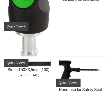
Quick View+
Kupling Prevost 10mm Slangestuss
EUR Sikkerhetskupling 7,4mm
Quick View+
Strips 150X3,5mm (100)
(3750 35 145)
Quick View+
Håndrasp for Safety Seal
.