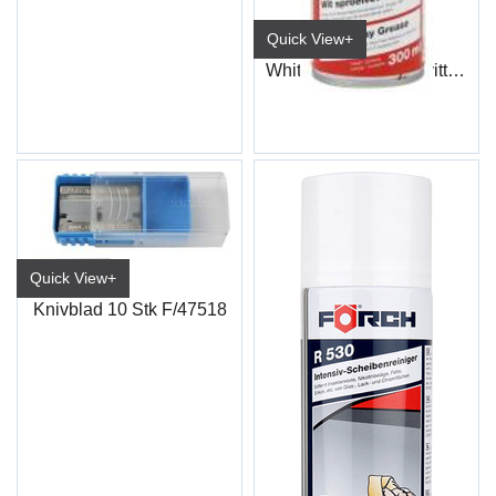
Quick View+
White Grease/Fett Hvitt S406 300Ml
Quick View+
Knivblad 10 Stk F/47518