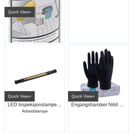
Quick View+
Sitrusrens CITR-POWER R603 500ml
Quick View+
Quick View+
LED Inspeksjonslampe m/Sensor
Engangshansker Nitril Sort
Arbeidslampe