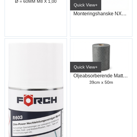
Ø = 60MM M8 X 1,00
Quick View+
Monteringshanske NXG AIR 5121
Quick View+
Oljeabsorberende Matte (Rull)
39cm x 50m