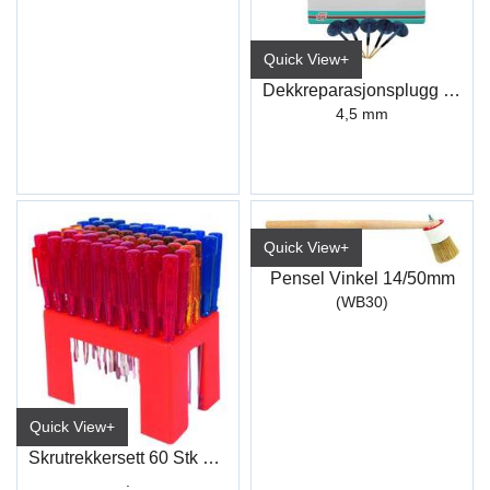
Quick View+
Dekkreparasjonsplugg 511 3216 A (40)
4,5 mm
Quick View+
Pensel Vinkel 14/50mm
(WB30)
Quick View+
Skrutrekkersett 60 Stk Små
.