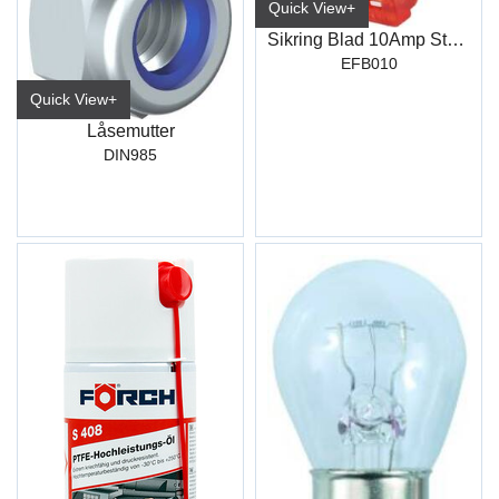
Quick View+
Sikring Blad 10Amp Standard
EFB010
Quick View+
Låsemutter
DIN985