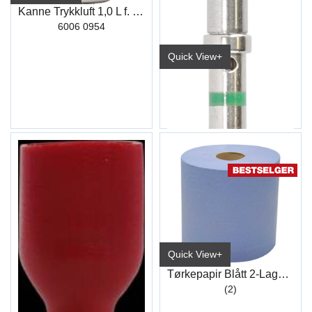
Kanne Trykkluft 1,0 L f. Bremserens
6006 0954
Quick View+
Kabelsko Deutsch kontakt 0,5-1,5 mm² han
Quick View+
Tørkepapir Blått 2-Lags 38x36cm (1000)
(2)