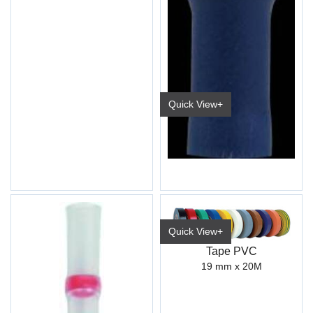
Quick View+
Kabelsko Hun Helisolert Blå Industri
6,3mm (3700 852 /ET10)
Quick View+
Tape PVC
19 mm x 20M