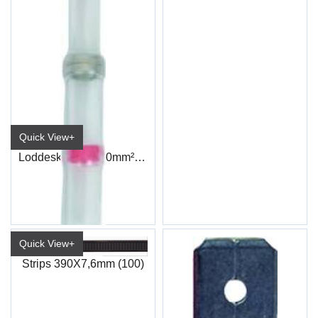
Quick View+
Loddeskjøt 0,5-1,0mm² Rød
ET191
Quick View+
Strips 390X7,6mm (100)