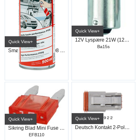
Quick View+
12V Lyspære 21W (12498)
Quick View+
Ba15s
Smøreolje PTFE S408 m/Teflon
6526 5575
Quick View+
Quick View+
Deutsch Kontakt 2-Polet Stikk Han
Sikring Blad Mini Fuse 10Amp (50 stk)
EFB110