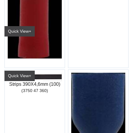
Quick View+
Kabelsko Hun Helisolert Rød Industri
6,3mm (ET09)
Quick View+
Strips 390X4,6mm (100)
(3750 47 360)