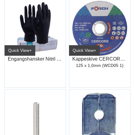
Quick View+
Quick View+
Engangshansker Nitril Sort
Kappeskive CERCORE 900 stål/inox
125 x 1,0mm (WCD05 1)