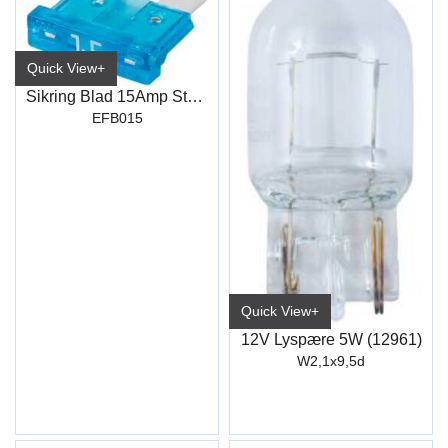
Quick View+
Sikring Blad 15Amp Standard
EFB015
Quick View+
12V Lyspære 5W (12961)
W2,1x9,5d