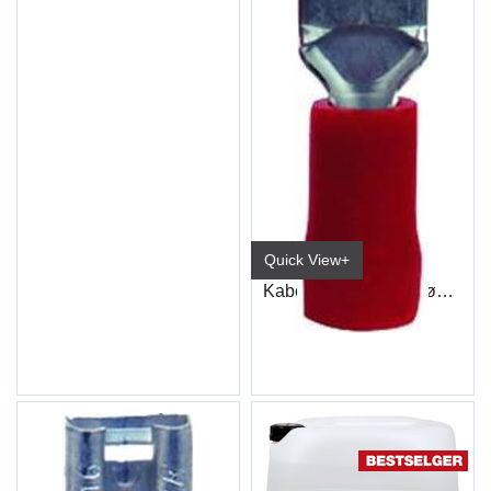
Quick View+
Kabelsko Flat Han Rød Industri
6,3mm