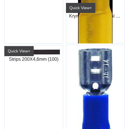
Quick View+
Krympeskjøt Duraseal Gul (100)
ET93
Quick View+
Strips 200X4,6mm (100)