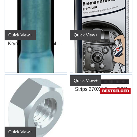
Quick View+
Quick View+
Krympeskjøt Duraseal Blå (100)
Bremserens Premium R510 600ml
ET92
6116 0914/No (15/kart)
Quick View+
Strips 270X4,6mm (100)
Quick View+