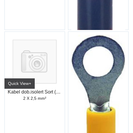
Batteri 1,5V
(AAA/LR03)
Quick View+
Kabel dob.isolert Sort (50M)
2 X 2,5 mm²