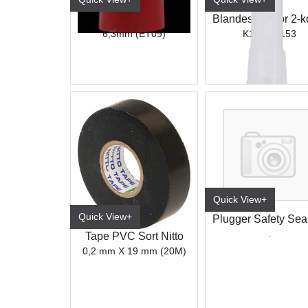
Kabelsko Hun Helisolert Rød Industri
6,3mm (ET09)
K151 / K153
Quick View+
Quick View+
.
Tape PVC Sort Nitto
0,2 mm X 19 mm (20M)