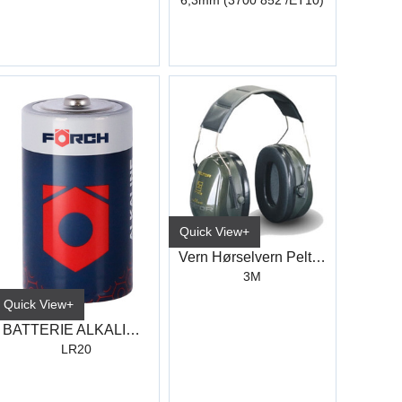
6,3mm (3700 852 /ET10)
Quick View+
Vern Hørselvern Peltor Optime 2 Grønn
3M
Quick View+
BATTERIE ALKALINE MONO 1,5V
LR20