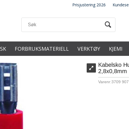
Prisjustering 2026
Kundese
ISK
FORBRUKSMATERIELL
VERKTØY
KJEMI
Kabelsko Hu
2,8x0,8mm
Varenr:
3709 907