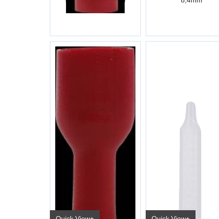
4,8x0,8 mm (ET45)
8,4mm
Quick View+
Quick View+