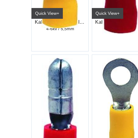
Quick View+
Quick View+
Kabelsko Skjøt Gul Industri
4-6kv / 5,5mm
6,3mm