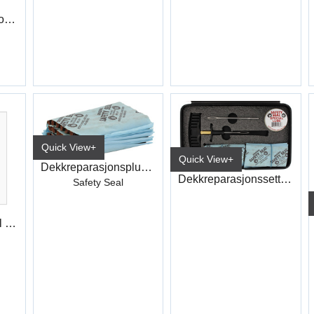
Blandespiss for 2-komponent plastlim
Quick View+
Quick View+
Dekkreparasjonsplugger (60)
Dekkreparasjonssett Safety Seal (60)
Safety Seal
Plugger Safety Seal 20cm (30)