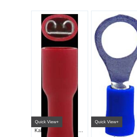
Quick View+
Quick View+
Kabelsko Helisolert Hun Rød Industri