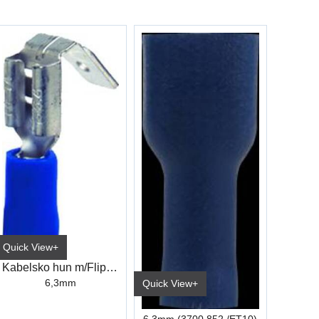
Quick View+
Kabelsko hun m/Flipp Blå Industri
6,3mm
Quick View+
Kabelsko Hun Helisolert Blå Industri