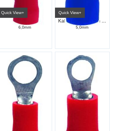
Quick View+
Quick View+
Kabelsko Ring Rød Industri
Kabelsko Rund Han Blå Industri
6,0mm
5,0mm