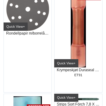
Quick View+
Rondellpapir m/borrelås 150mm 15hull
Quick View+
Krympeskjøt Duraseal Rød (100)
ET91
Quick View+
Strips Sort Förch 7,8 X 363mm