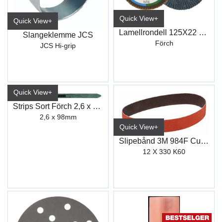
Quick View+
Quick View+
Lamellrondell 125X22 Z60Kf
Slangeklemme JCS
Förch
JCS Hi-grip
Quick View+
Strips Sort Förch 2,6 x 98mm (100)
2,6 x 98mm
Quick View+
Slipebånd 3M 984F Cubitron II
12 X 330 K60