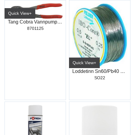
Quick View+
Tang Cobra Vannpumpetang 125mm
8701125
Quick View+
Loddetinn Sn60/Pb40 1,0mm 500Gr
SO22