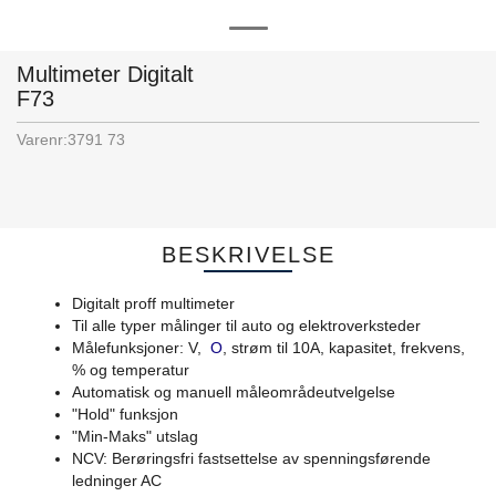
Multimeter Digitalt
F73
Varenr:
3791 73
BESKRIVELSE
Digitalt proff multimeter
Til alle typer målinger til auto og elektroverksteder
Målefunksjoner: V,
O
, strøm til 10A, kapasitet, frekvens,
% og temperatur
Automatisk og manuell måleområdeutvelgelse
"Hold" funksjon
"Min-Maks" utslag
NCV: Berøringsfri fastsettelse av spenningsførende
ledninger AC