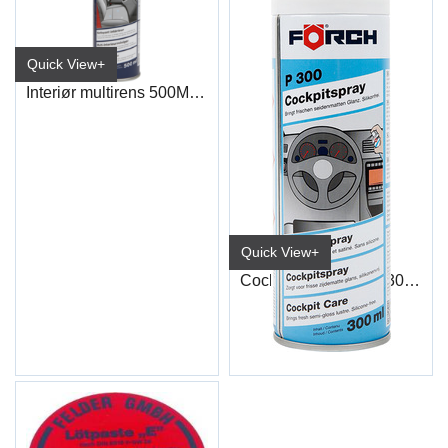
Quick View+
Interiør multirens 500Ml R529
Quick View+
Cockpit Spray P300 300 ml
300ml