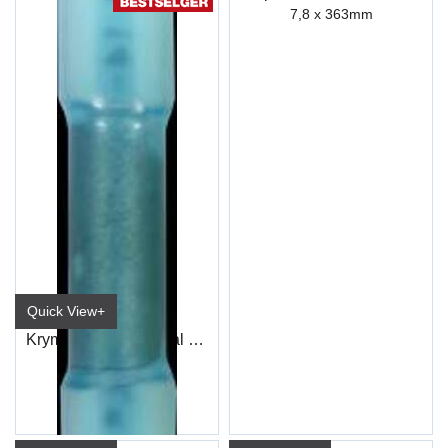
7,8 x 363mm
Quick View+
Krympeskjøt Duraseal Blå (100)
ET92