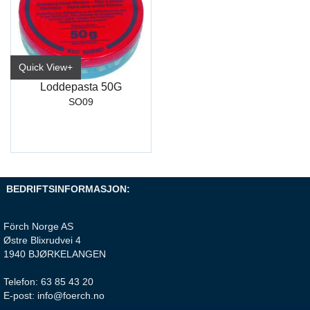
Quick View+
Loddepasta 50G
SO09
BEDRIFTSINFORMASJON:
Förch Norge AS
Østre Blixrudvei 4
1940 BJØRKELANGEN
Telefon: 63 85 43 20
E-post: info@foerch.no