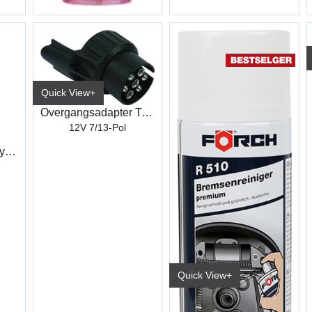
Quick View+
Overgangsadapter Tilhengerkontakt
12V 7/13-Pol
Keramisk Pasta Høytemp +1400c° S423
Quick View+
Bremserens Premium R510 600ml
6116 0914/No (15/kart)