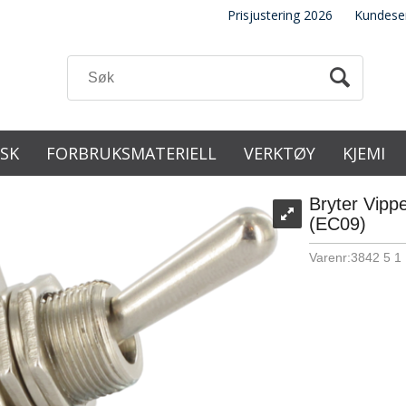
Prisjustering 2026
Kundese
ISK
FORBRUKSMATERIELL
VERKTØY
KJEMI
Bryter Vipp
(EC09)
Varenr:
3842 5 1