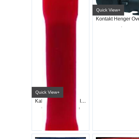
Quick View+
.
Quick View+
Kabelsko skjøt Rød Industri
0,25-1,5kv / 3,3mm