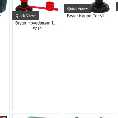
Quick View+
Quick View+
Kontakt Henger Overgang 12V 13/7-Pol
Bryter Kappe For Vippebryter
.
Bryter Hovedstrøm 100 A
EC10