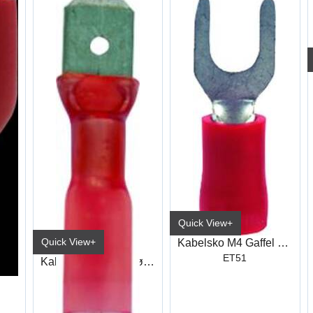
Quick View+
Quick View+
Kabelsko M4 Gaffel Rød
ET51
Kabelsko Hun Helisolert Rød Industri
Kabelsko Krymp. Rød Han 6,3mm
ET203