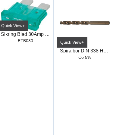
Quick View+
Sikring Blad 30Amp Standard
EFB030
Quick View+
Spiralbor DIN 338 HSS-Co, Type N
Co 5%