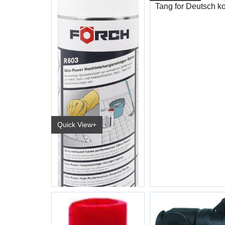
Quick View+
Sitrusrens CITR-POWER R603 500ml