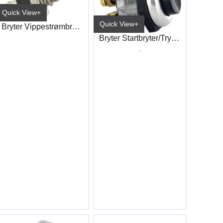
Quick View+
Quick View+
Bryter Vippestrømbryter På/Av/På
Bryter Startbryter/Trykknapp
.