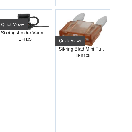
Quick View+
Sikringsholder Vanntett 1,5mm²
EFH05
Quick View+
Sikring Blad Mini Fuse 5Amp (50 stk)
EFB105