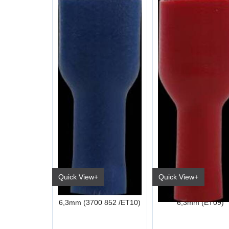
Quick View+
Quick View+
Kabelsko Hun Helisolert Blå Industri
6,3mm (3700 852 /ET10)
6,3mm (ET09)