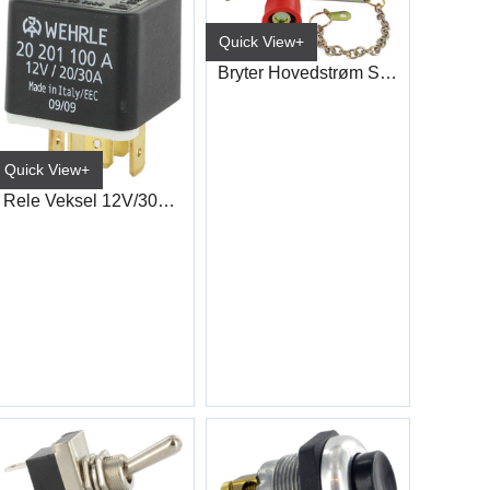
Quick View+
Bryter Hovedstrøm Stål 250A
Quick View+
Rele Veksel 12V/30A m/87A