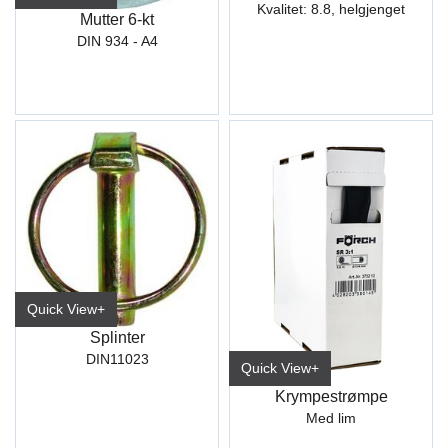
Kvalitet: 8.8, helgjenget
Mutter 6-kt
DIN 934 - A4
Quick View+
Splinter
DIN11023
Quick View+
Krympestrømpe
Med lim