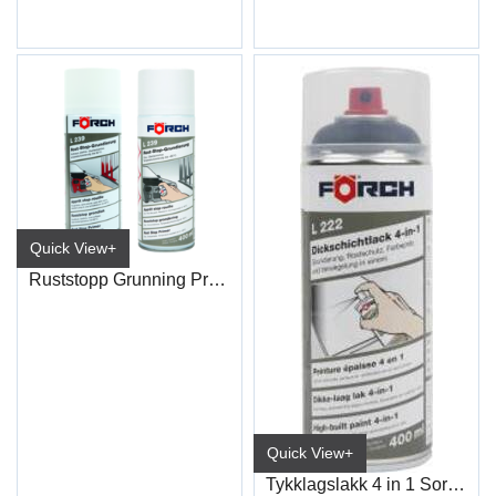
Quick View+
Ruststopp Grunning Profesjonell L239
Quick View+
Tykklagslakk 4 in 1 Sort L222