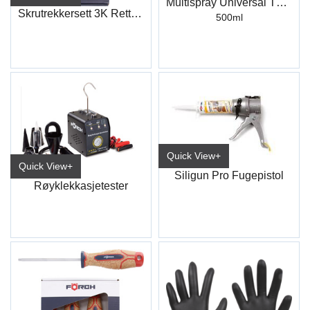
Multispray Universal TF60
Skrutrekkersett 3K Rett+PH
500ml
Quick View+
Quick View+
Siligun Pro Fugepistol
Røyklekkasjetester