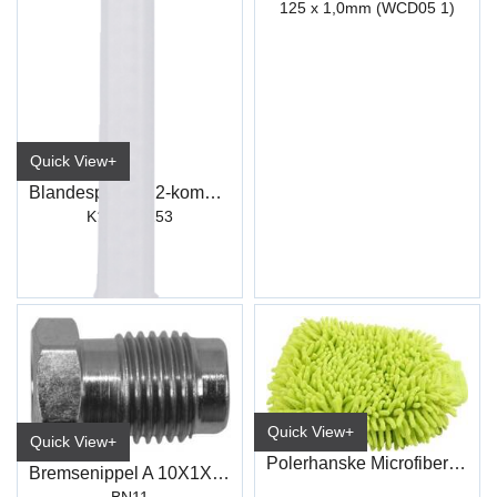
125 x 1,0mm (WCD05 1)
Quick View+
Blandespiss for 2-komponent plastlim
K151 / K153
Quick View+
Quick View+
Polerhanske Microfiber 25 x 18 cm
Bremsenippel A 10X1X5 11X16,7
BN11