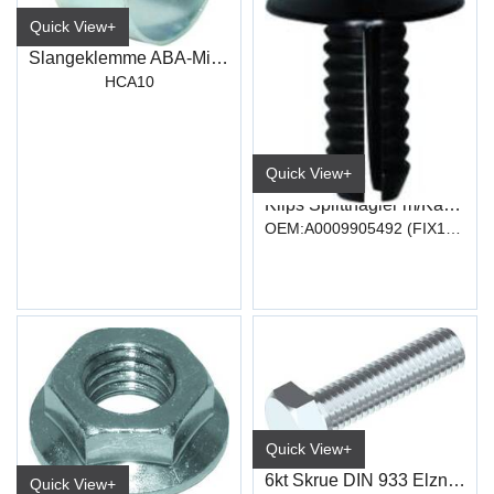
Quick View+
Slangeklemme ABA-Mini B9 W1 SW7 10mm
HCA10
Quick View+
Klips Splittnagler m/Kappe KST 6,5 X 15
OEM:A0009905492 (FIX107 FIX111)
Quick View+
6kt Skrue DIN 933 Elzn hel.gj
Quick View+