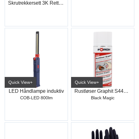
Skrutrekkersett 3K Rett+PZ
Quick View+
Quick View+
LED Håndlampe induktiv
Rustløser Graphit S446 400 ml
COB-LED 800lm
Black Magic