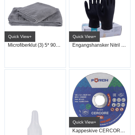
Quick View+
Quick View+
Microfiberklut (3) 5* 90X50cm
Engangshansker Nitril Sort
Quick View+
Kappeskive CERCORE 900 stål/inox