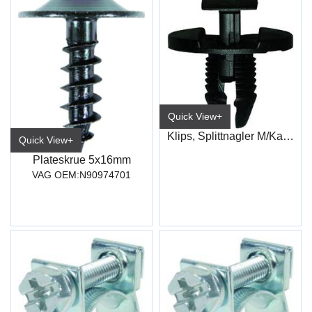
Quick View+
Klips, Splittnagler M/Kappe 8,0X13 B20
Quick View+
Plateskrue 5x16mm
VAG OEM:N90974701