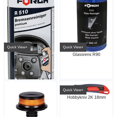
Quick View+
Quick View+
Bremserens Premium R510 600ml
Glassrens R90
6116 0914/No (15/kart)
Quick View+
Hobbykniv 2K 18mm