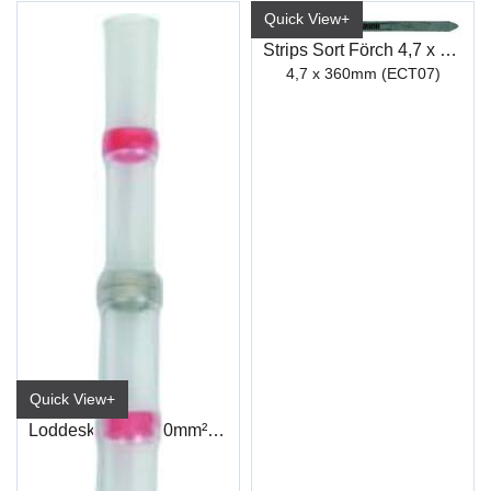
Quick View+
Strips Sort Förch 4,7 x 360mm
4,7 x 360mm (ECT07)
Quick View+
Loddeskjøt 0,5-1,0mm² Rød
ET191