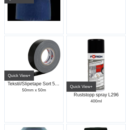
Kabelsko Hun Helisolert Blå Industri
6,3mm (3700 852 /ET10)
Quick View+
Tekstil/Slipetape Sort 50mm (50M)
Quick View+
50mm x 50m
Ruststopp spray L296
400ml