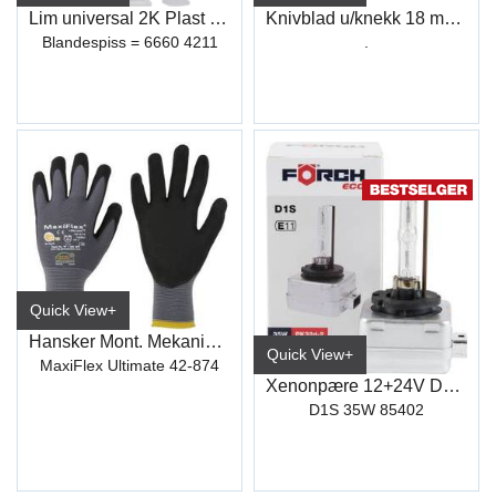
Lim universal 2K Plast Reparasjon K151
Knivblad u/knekk 18 mm (10)
Blandespiss = 6660 4211
.
Quick View+
Hansker Mont. Mekaniker Str.9
Quick View+
MaxiFlex Ultimate 42-874
Xenonpære 12+24V D1S 35W Eco
D1S 35W 85402