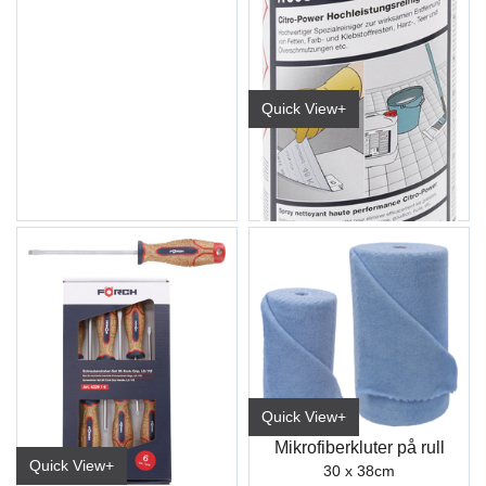
Quick View+
Sitrusrens CITR-POWER R603 500ml
Quick View+
Mikrofiberkluter på rull
Quick View+
30 x 38cm