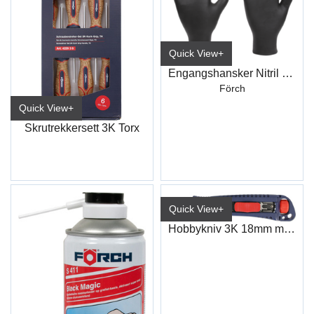
Quick View+
Engangshansker Nitril Sort
Förch
Quick View+
Skrutrekkersett 3K Torx
Quick View+
Hobbykniv 3K 18mm m/strammehjul