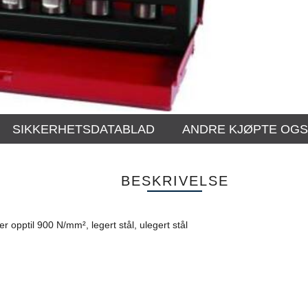
SIKKERHETSDATABLAD
ANDRE KJØPTE OG
BESKRIVELSE
r opptil 900 N/mm², legert stål, ulegert stål