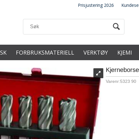
Prisjustering 2026
Kundese
ISK
FORBRUKSMATERIELL
VERKTØY
KJEMI
Kjerneborset
Varenr:
5323 90