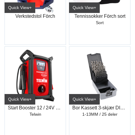
Quick View+
Quick View+
Verkstedstol Förch
Tennissokker Förch sort
Sort
Quick View+
Quick View+
Start Booster 12 / 24V Startzilla 9024XT
Bor Kassett 3-skjær DIN338
Telwin
1-13MM / 25 deler