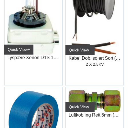
Quick View+
Quick View+
Lyspære Xenon D1S 12+24V 35W Pk32D-2
Kabel Dob.isolert Sort (25M)
2 X 2,5KV
Quick View+
Luftkobling Rett 6mm (TC11)