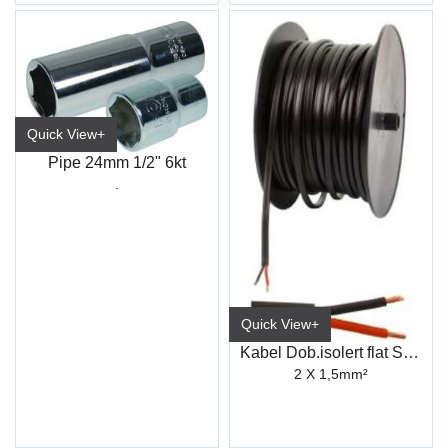
Quick View+
Pipe 24mm 1/2" 6kt
.
Quick View+
Kabel Dob.isolert flat Sort (25M) FLYY
2 X 1,5mm²