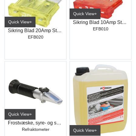
Quick View+
Quick View+
Sikring Blad 10Amp Standard
EFB010
Sikring Blad 20Amp Standard
EFB020
Quick View+
Frostvæske, syre- og spylevæskemåler
Refraktometer
Quick View+