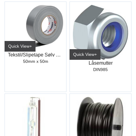
Quick View+
Quick View+
Tekstil/Slipetape Sølv 50mm (50M)
50mm x 50m
Låsemutter
DIN985