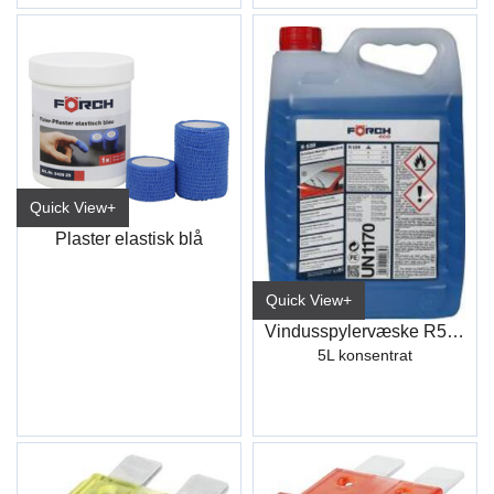
Quick View+
Plaster elastisk blå
Quick View+
Vindusspylervæske R539 Frostb. Eco (5L)
5L konsentrat