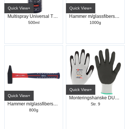
Quick View+
Quick View+
Multispray Universal TF60
Hammer m/glassfiberskaft 1000g
500ml
1000g
Quick View+
Quick View+
Monteringshanske DUO-GRIP PLUS
Hammer m/glassfiberskaft 800g
Str. 9
800g