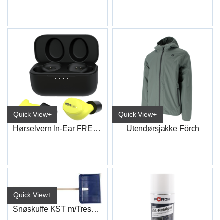
Quick View+
Quick View+
Hørselvern In-Ear FREE Aware aktiv
Utendørsjakke Förch
Quick View+
Snøskuffe KST m/Treskaft B:500 mm