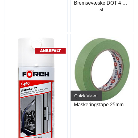
Bremsevæske DOT 4 Standard
5L
Quick View+
Maskeringstape 25mm (45M) Grønn
.