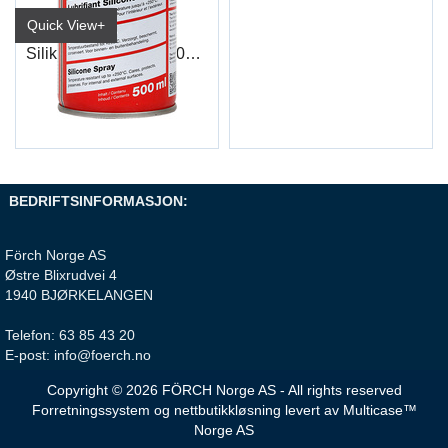
Quick View+
Silikon Spray S420 500ml
6536 1500/No
BEDRIFTSINFORMASJON:
Förch Norge AS
Østre Blixrudvei 4
1940 BJØRKELANGEN
Telefon: 63 85 43 20
E-post: info@foerch.no
Copyright © 2026 FÖRCH Norge AS - All rights reserved
Forretningssystem
og
nettbutikkløsning
levert av
Multicase™
Norge AS