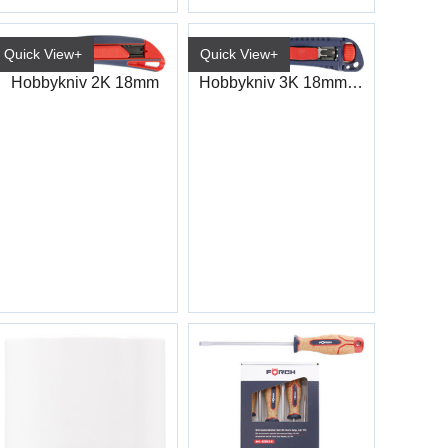
Quick View+
Quick View+
Hobbykniv 3K 18mm m/strammehjul
Hobbykniv 2K 18mm