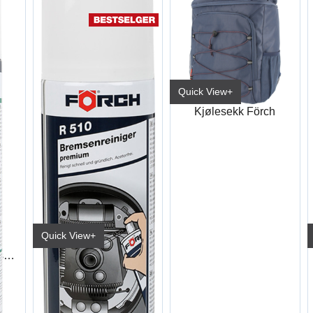
Quick View+
Kjølesekk Förch
Quick View+
Renseskum Universal Pluss 5 R560
Bremserens Premium R510 600ml
6116 0914/No (15/kart)