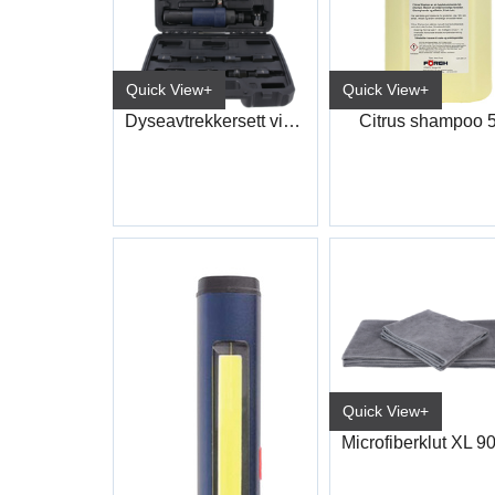
Quick View+
Quick View+
Dyseavtrekkersett vibrasjon
Citrus shampoo 
Quick View+