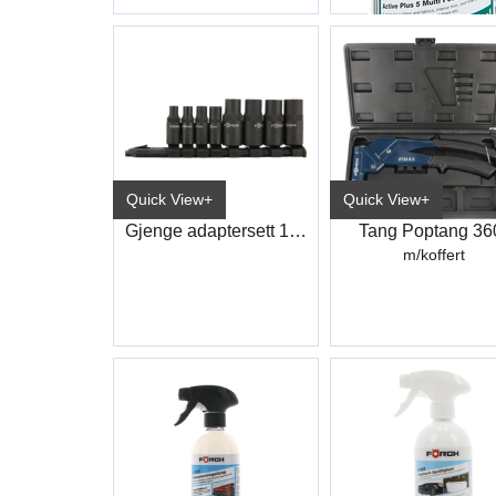
Quick View+
Quick View+
Gjenge adaptersett 1/4"-3/8"
Tang Poptang 36
m/koffert