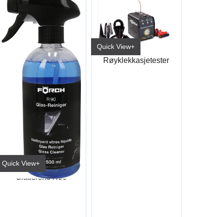
Quick View+
Røyklekkasjetester
Quick View+
Glassrens R90