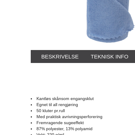
BESKRIVELSE
TEKNISK INFO
Kantløs skånsom engangsklut
Egnet til all rengjøring
50 kluter pr.rull
Med praktisk avrivningsperforering
Fremragende sugeeffekt
87% polyester, 13% polyamid
Vekt: 220 g/m²