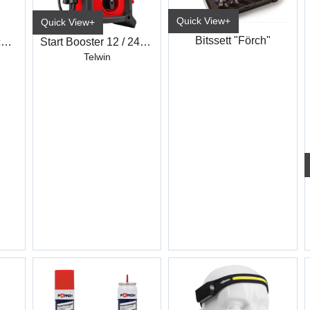
Quick View+
Quick View+
Bitssett "Förch"
Sprayglans Hightech P363
Start Booster 12 / 24V Startzilla 9024XT
Telwin