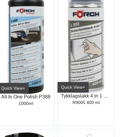
Quick View+
Quick View+
Tykklagslakk 4 in 1 Sort L222
All In One Polish P388
R9005 400 ml
1000ml