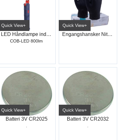
Quick View+
Quick View+
LED Håndlampe induktiv
Engangshansker Nitril Sort
COB-LED 800lm
Quick View+
Quick View+
Batteri 3V CR2025
Batteri 3V CR2032
.
.