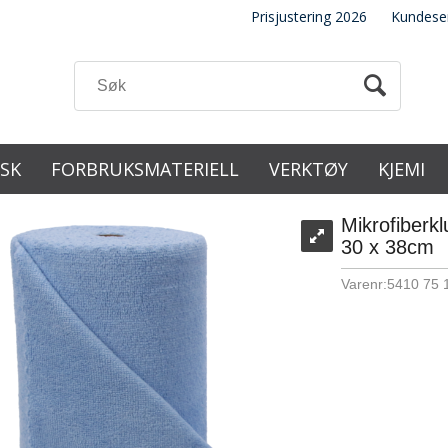
Prisjustering 2026
Kundese
ISK
FORBRUKSMATERIELL
VERKTØY
KJEMI
Mikrofiberklu
30 x 38cm
Varenr:
5410 75 