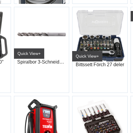
Quick View+
Quick View+
0°
Spiralbor 3-Schneider DIN388 HSS
Bittssett Förch 27 deler