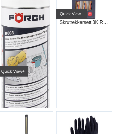
Quick View+
Skrutrekkersett 3K Rett+PH
Quick View+
Sitrusrens CITR-POWER R603 500ml