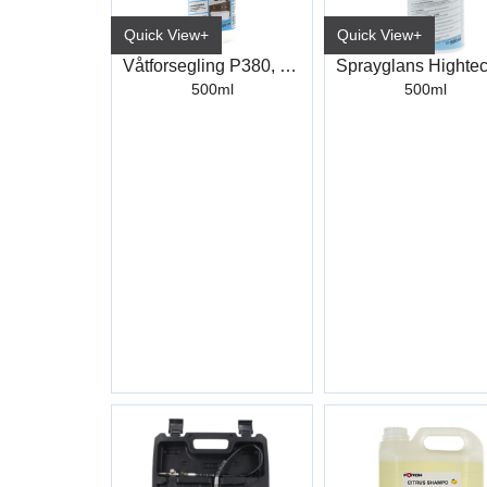
Quick View+
Quick View+
Våtforsegling P380, 500ml
500ml
500ml