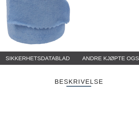
SIKKERHETSDATABLAD
ANDRE KJØPTE OG
BESKRIVELSE