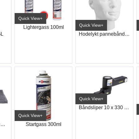
Quick View+
Quick View+
Lightergass 100ml
5L
Hodelykt pannebånd 350lm
Quick View+
Båndsliper 10 x 330 RodCraft
Quick View+
Microfiberklut XL 90X40CM
Startgass 300ml