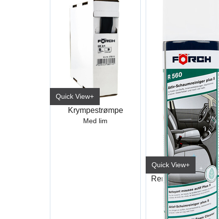
Quick View+
Krympestrømpe
Med lim
Quick View+
600ml