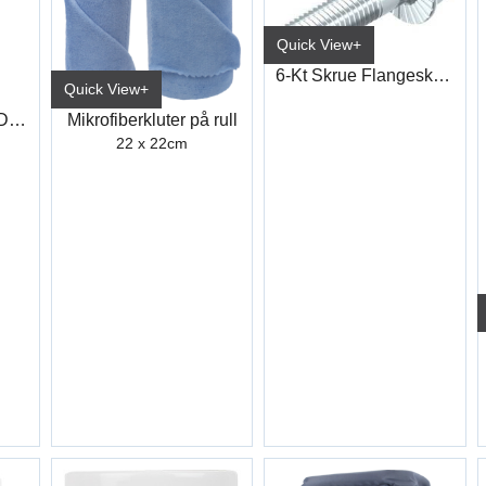
Quick View+
6-Kt Skrue Flangeskrue M/Riller 10.9 M
Quick View+
Lommelykt Mini LED 300lm
Mikrofiberkluter på rull
22 x 22cm