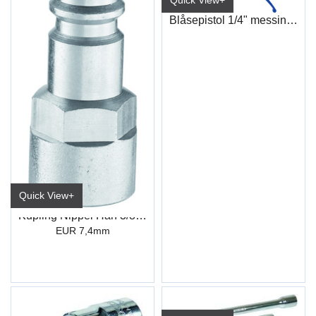
Blåsepistol 1/4" messing innløp
Quick View+
Kupling Nippel Han 3/8 Innv.gjenger
EUR 7,4mm