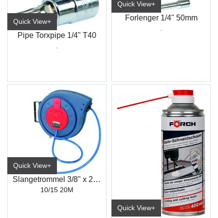
Quick View+
Forlenger 1/4" 50mm
Quick View+
.
Pipe Torxpipe 1/4" T40
.
Quick View+
Slangetrommel 3/8" x 20m
10/15 20M
Quick View+