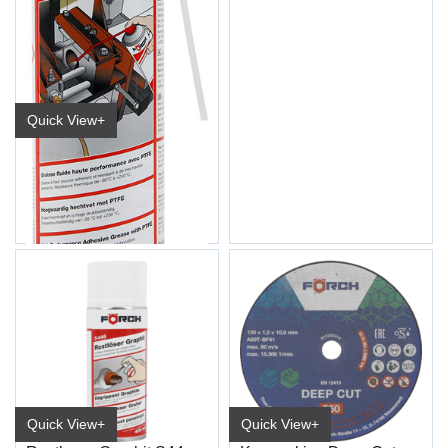
Quick View+
Heftefett m/Teflon S478 500 ml
6506 5581
Quick View+
Quick View+