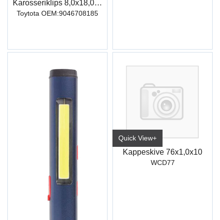
Karosseriklips 8,0x18,0x14,0
Toytota OEM:9046708185
Quick View+
Kappeskive 76x1,0x10
WCD77