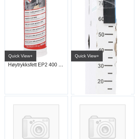
Quick View+
Quick View+
Høytrykksfett EP2 400 GR
Klebelodd på rull 5kg 5+5gr sort
Sort