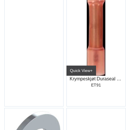
Quick View+
Krympeskjøt Duraseal Rød (100)
ET91