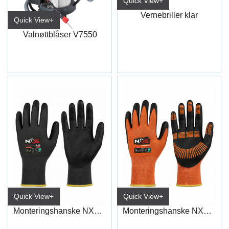
Quick View+
Vernebriller klar
Quick View+
Valnøttblåser V7550
Quick View+
Quick View+
Monteringshanske NXG Nitrile 5230
Monteringshanske NXG AIR 5121