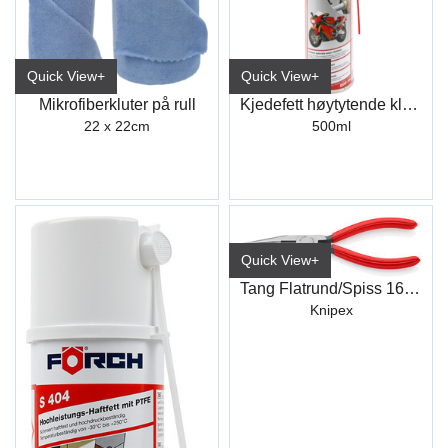
Quick View+
Quick View+
Mikrofiberkluter på rull
Kjedefett høytytende klebefett S479
22 x 22cm
500ml
Quick View+
Tang Flatrund/Spiss 160mm
Knipex