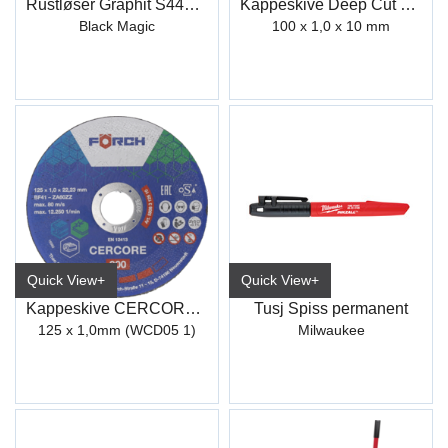
Rustløser Graphit S446 400 ml
Kappeskive Deep Cut 550
Black Magic
100 x 1,0 x 10 mm
Quick View+
Quick View+
Kappeskive CERCORE 900 stål/inox
Tusj Spiss permanent
125 x 1,0mm (WCD05 1)
Milwaukee