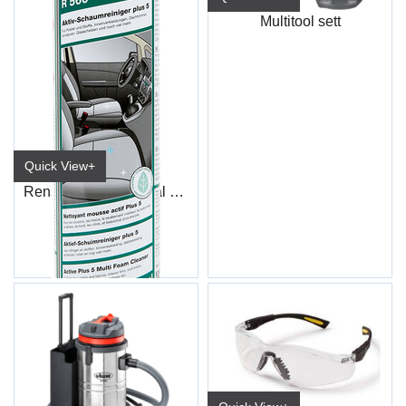
Multitool sett
Quick View+
Renseskum Universal Pluss 5 R560
600ml