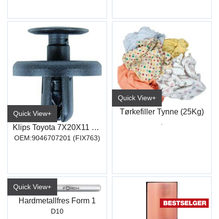
Quick View+
Tørkefiller Tynne (25Kg)
Quick View+
.
Klips Toyota 7X20X11 1617
OEM:9046707201 (FIX763)
Quick View+
Hardmetallfres Form 1
D10