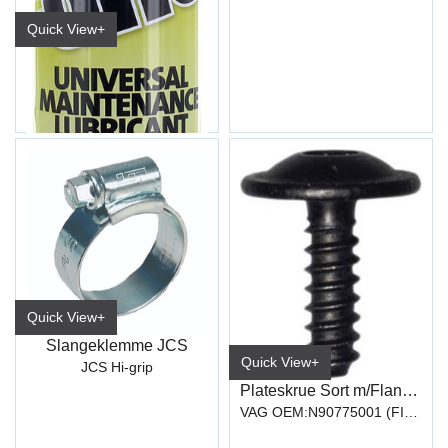
Quick View+
Rustløser S.A.S 500ml
Quick View+
Slangeklemme JCS
Quick View+
JCS Hi-grip
Plateskrue Sort m/Flange 4,8x16 TX25
VAG OEM:N90775001 (FIX162)