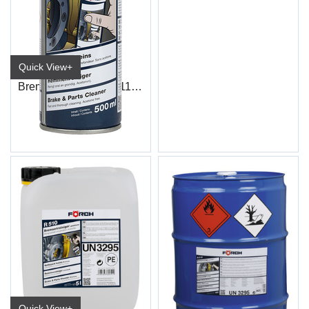
Quick View+
Bremserens Ecol R511 Acetonfri
500ml
Quick View+