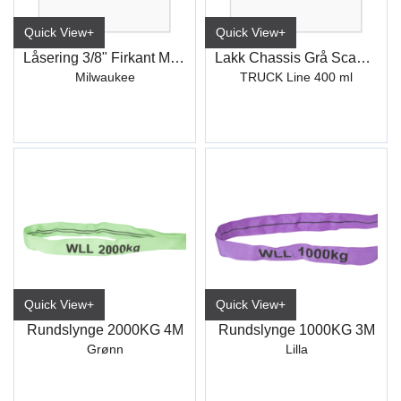
Quick View+
Quick View+
Låsering 3/8" Firkant Muttertrekker
Lakk Chassis Grå Scania L221
Milwaukee
TRUCK Line 400 ml
Quick View+
Quick View+
Rundslynge 2000KG 4M
Rundslynge 1000KG 3M
Grønn
Lilla