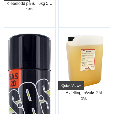
Klebelodd på rull 6kg 5+5gr
Sølv
Quick View+
Avfetting m/voks 25L
25L