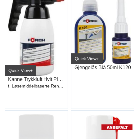
Quick View+
Gjengelås Blå 50ml K120
Quick View+
Kanne Trykkluft Hvit Plast 1L
f. Løsemiddelbaserte Rengj.midler