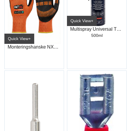
Quick View+
Multispray Universal TF60
500ml
Quick View+
Monteringshanske NXG AIR 5121