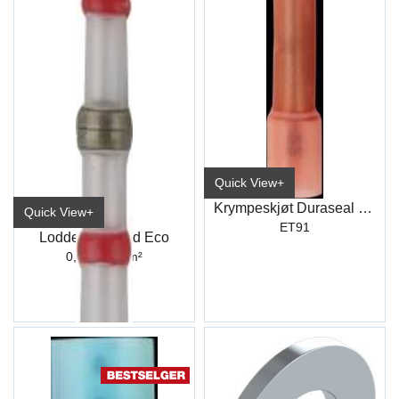
Quick View+
Krympeskjøt Duraseal Rød (100)
Quick View+
ET91
Loddeskjøt Rød Eco
0,5 - 1,0 mm²