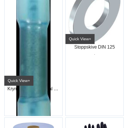
Quick View+
Stoppskive DIN 125
.
Quick View+
Krympeskjøt Duraseal Blå (100)
ET92