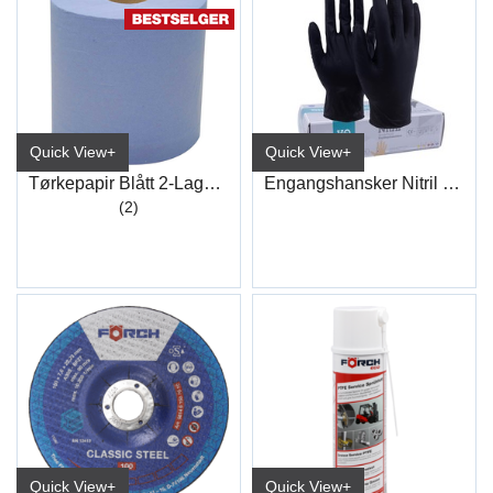
Quick View+
Quick View+
Tørkepapir Blått 2-Lags 38x36cm (1000)
Engangshansker Nitril Sort
(2)
Quick View+
Quick View+