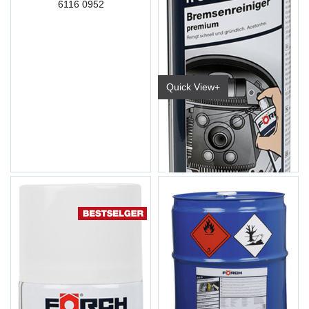
6116 0952
Quick View+
Bremserens Premium R510 600ml
6116 0914/No (15/kart)