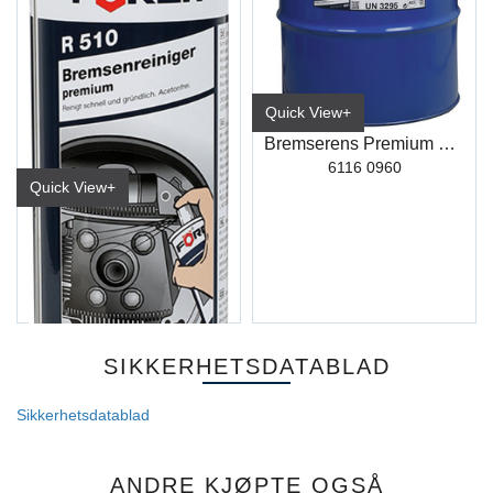
Quick View+
Bremserens Premium R510 60L
6116 0960
Quick View+
Bremserens Premium R510 600ml
6116 0914/No (30/kart)
SIKKERHETSDATABLAD
Sikkerhetsdatablad
ANDRE KJØPTE OGSÅ