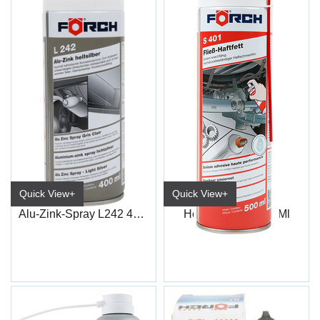
Quick View+
Quick View+
Alu-Zink-Spray L242 400ml
Heftefett S401 500Ml
6506 5550