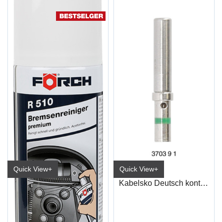
Quick View+
Quick View+
Bremserens Premium R510 600ml
Kabelsko Deutsch kontakt 0,5-1,5 mm² han
6116 0914/No (15/kart)