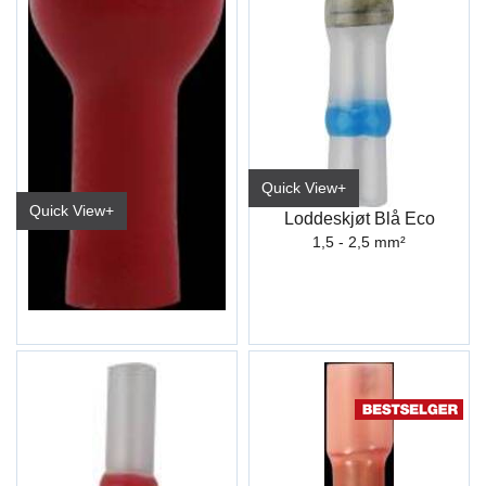
Quick View+
Quick View+
Loddeskjøt Blå Eco
Kabelsko Hun Helisolert Rød Industri
1,5 - 2,5 mm²
6,3mm (ET09)