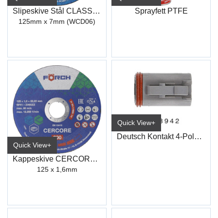
Slipeskive Stål CLASSIC 100
Sprayfett PTFE
125mm x 7mm (WCD06)
Quick View+
Deutsch Kontakt 4-Polet Stikk Han
Quick View+
Kappeskive CERCORE 900 stål/inox
125 x 1,6mm