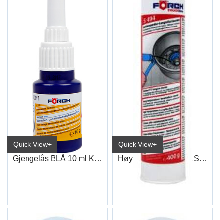
Quick View+
Quick View+
Gjengelås BLÅ 10 ml K120 (SAS243)
Høytemp Langtidsfett S494 400gr
6556 5791