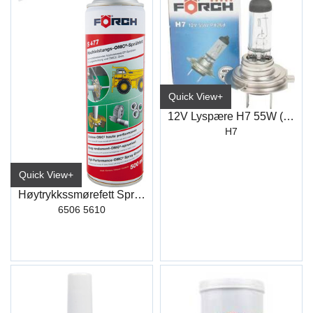
Quick View+
12V Lyspære H7 55W (12972) Förch *****
H7
Quick View+
Høytrykkssmørefett Spray S477 500ml
6506 5610