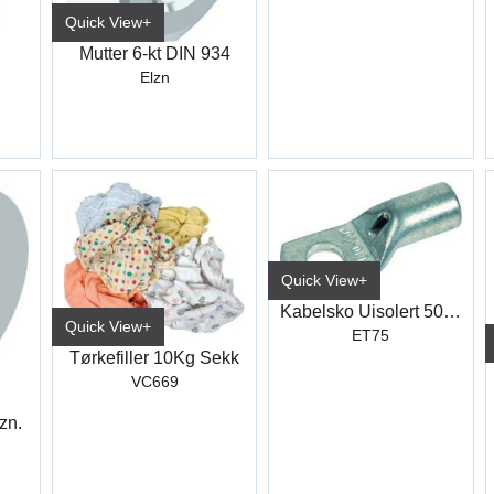
Quick View+
Mutter 6-kt DIN 934
Elzn
Quick View+
Kabelsko Uisolert 50X8mm (10)
Quick View+
ET75
Tørkefiller 10Kg Sekk
VC669
zn.