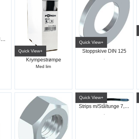
Bor Spiralbor 338 HSS-CO "Step-Tech"
Quick View+
Stoppskive DIN 125
Quick View+
.
Krympestrømpe
Med lim
Quick View+
Strips m/Ståltunge 7,6X338 (50)
.