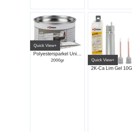
Quick View+
Polyestersparkel Universal L270
Quick View+
2000gr