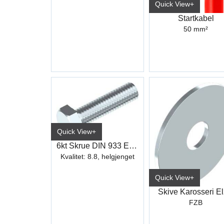
Quick View+
Startkabel
50 mm²
Quick View+
6kt Skrue DIN 933 Elzn hel.gj
Kvalitet: 8.8, helgjenget
Quick View+
Skive Karosseri El
FZB