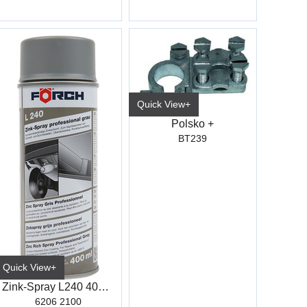
Quick View+
Polsko +
BT239
Quick View+
Zink-Spray L240 400 Ml
6206 2100