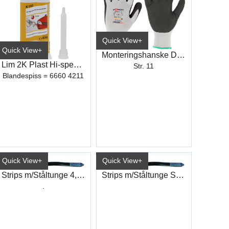
Quick View+
Quick View+
Monteringshanske DUO-GRIP PLUS
Lim 2K Plast Hi-speed K153
Str. 11
Blandespiss = 6660 4211
Quick View+
Quick View+
Strips m/Ståltunge 4,8X360 (100)
Strips m/Ståltunge Sort 4,8X293 (100)
.