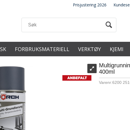
Prisjustering 2026
Kundese
ISK
FORBRUKSMATERIELL
VERKTØY
KJEMI
Multigrunni
400ml
Varenr:
6200 251