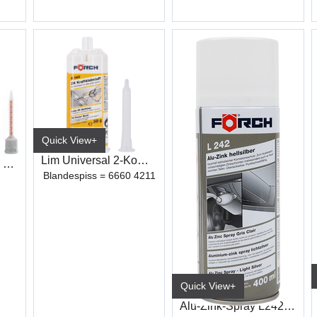
Quick View+
Lim Universal 2-Komponent K140
2K-Ca Lim Gel 10G K170
Blandespiss = 6660 4211
Quick View+
Alu-Zink-Spray L242 400ml