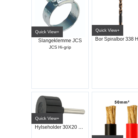
Quick View+
Quick View+
Slangeklemme JCS
JCS Hi-grip
Quick View+
Hylseholder 30X20 mm