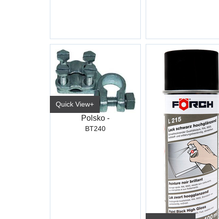
Quick View+
Polsko -
BT240