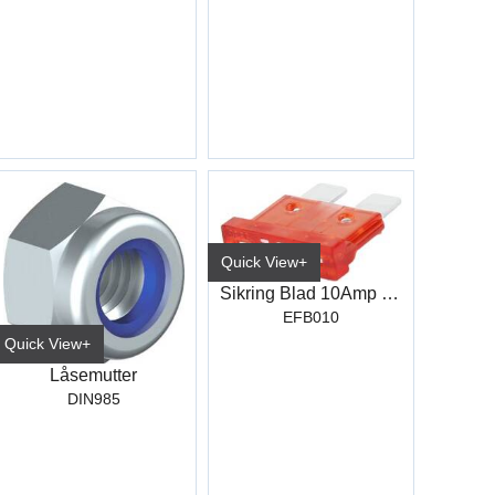
Quick View+
Sikring Blad 10Amp Standard
EFB010
Quick View+
Låsemutter
DIN985