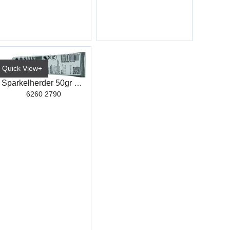
Quick View+
Sparkelherder 50gr L279
6260 2790