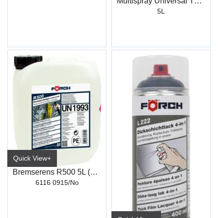
Multispray Universal TF60
5L
Quick View+
Bremserens R500 5L (m/Aceton)
6116 0915/No