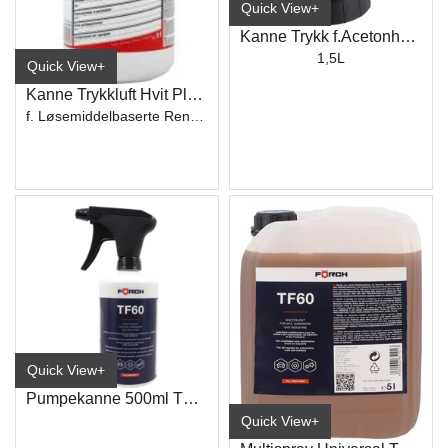
Quick View+
Kanne Trykk f.Acetonholdige Blandinger
1,5L
Quick View+
Kanne Trykkluft Hvit Plast 1L
f. Løsemiddelbaserte Rengj.midler
Quick View+
Pumpekanne 500ml TF60
Quick View+