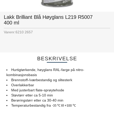
Lakk Brilliant Blå Høyglans L219 R5007
400 ml
Varenr:
6210 2657
BESKRIVELSE
Hurtigtørkende, høyglans RAL-farge på nitro-
kombinasjonsbasis
Brennstoff-/værbestandig og slitesterk
Overlakkerbar
Med justerbart flate-sprøytehode
Støvtørr etter ca 5-10 min
Berøringstørr etter ca 30-40 min
Temperaturbestandig fra
-35
°
C til +100
°
C