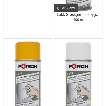
Quick View+
Lakk Gressgrønn Høyglans L219 R6010
400 ml