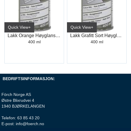
Quick View+
Quick View+
Lakk Orange Høyglans L219 R2004
Lakk Grafitt Sort Høyglans L219 R9011
400 ml
400 ml
BEDRIFTSINFORMASJON:
Förch Norge AS
Østre Blixrudvei 4
1940 BJØRKELANGEN
Telefon: 63 85 43 20
E-post: info@foerch.no