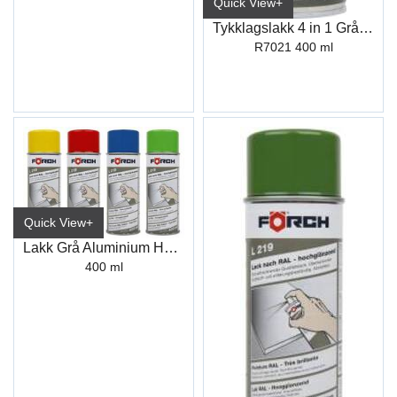
Quick View+
Tykklagslakk 4 in 1 Gråsort L222
R7021 400 ml
Quick View+
Lakk Grå Aluminium Høyglans L219 R9007
400 ml