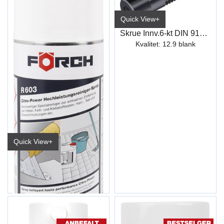
Quick View+
Skrue Innv.6-kt DIN 912 Syl.hode
Kvalitet: 12.9 blank
Quick View+
Sitrusrens CITR-POWER R603 500ml