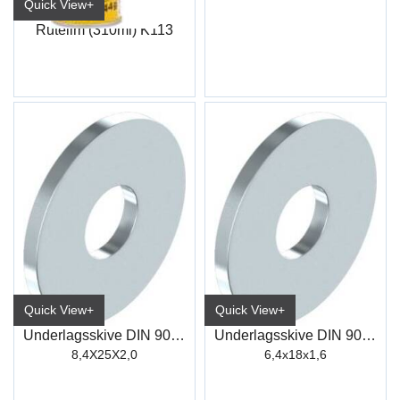
Quick View+
Rutelim (310ml) K113
Quick View+
Quick View+
Underlagsskive DIN 9021 VZ M 8
Underlagsskive DIN 9021 VZ M6
8,4X25X2,0
6,4x18x1,6