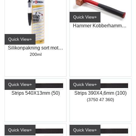
Quick View+
Hammer Kobberhammer 2400gr
Quick View+
Silikonpakning sort motorhus RTV
200ml
Quick View+
Quick View+
Strips 540X13mm (50)
Strips 390X4,6mm (100)
(3750 47 360)
Quick View+
Quick View+