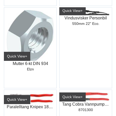
Quick View+
Vindusvisker Personbil
550mm 22" Eco.
Quick View+
Mutter 6-kt DIN 934
Elzn
Quick View+
Quick View+
Tang Cobra Vannpumpetang 300mm
Paralelltang Knipex 180Mm Sw35 5*
8701300