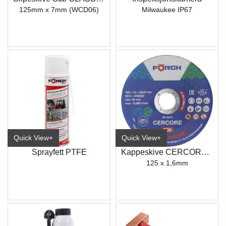
125mm x 7mm (WCD06)
Milwaukee IP67
Quick View+
Quick View+
Sprayfett PTFE
Kappeskive CERCORE 900 stål/inox
125 x 1,6mm