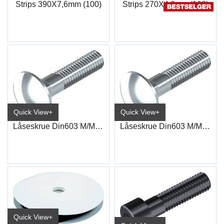
Strips 390X7,6mm (100)
Strips 270X4,6mm (100)
Quick View+
Quick View+
Låseskrue Din603 M/Mutter 4.8 Vz 8X 50
Låseskrue Din603 M/Mutter 4.8 Vz 8X 40
Quick View+