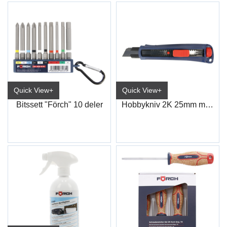
Quick View+
Quick View+
Bitssett "Förch" 10 deler
Hobbykniv 2K 25mm m/strammehjul