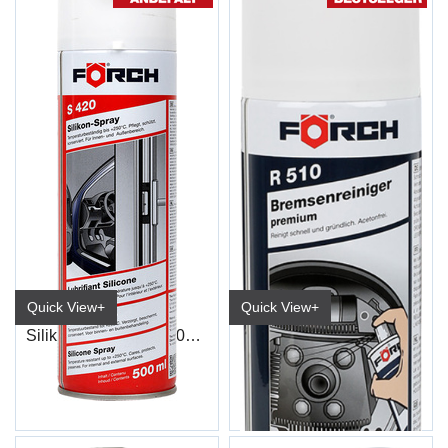
Quick View+
Quick View+
Silikon Spray S420 500ml
Bremserens Premium R510 600ml
6536 1500/No
6116 0914/No (15/kart)