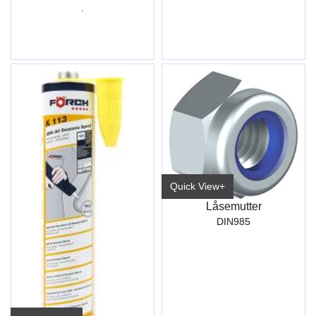
.
Quick View+
Låsemutter
DIN985