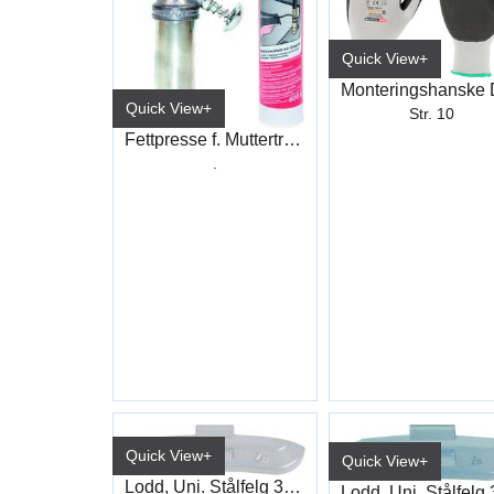
Quick View+
Quick View+
Str. 10
Fettpresse f. Muttertrekker 80Gr
.
Quick View+
Quick View+
Lodd, Uni. Stålfelg 35G (AWG3505 35)