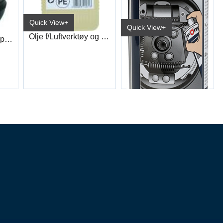
Quick View+
Quick View+
Olje f/Luftverktøy og tåkes. 1 Liter
Dekkventil Gummi (pk a 100)
Bremserens Premium R510 600ml
6116 0914/No (15/kart)