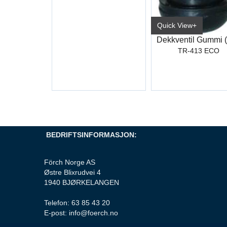
Quick View+
TR-413 ECO
BEDRIFTSINFORMASJON:
Förch Norge AS
Østre Blixrudvei 4
1940 BJØRKELANGEN
Telefon: 63 85 43 20
E-post: info@foerch.no