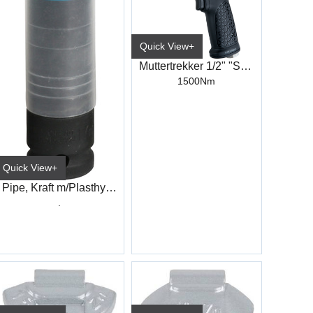
Quick View+
Muttertrekker 1/2" "Silent power"
1500Nm
Quick View+
Pipe, Kraft m/Plasthylse 1/2" 4-kt 17mm
.