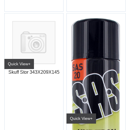
Quick View+
Skuff Stor 343X209X145
Quick View+
Rustløser S.A.S 500ml