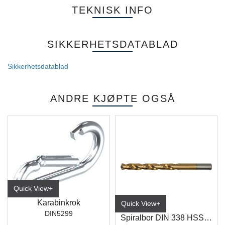
TEKNISK INFO
SIKKERHETSDATABLAD
Sikkerhetsdatablad
ANDRE KJØPTE OGSÅ
Quick View+
Karabinkrok
Quick View+
DIN5299
Spiralbor DIN 338 HSS-TiN, Type N