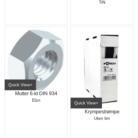
TiN
Quick View+
Mutter 6-kt DIN 934
Elzn
Quick View+
Krympestrømpe
Uten lim