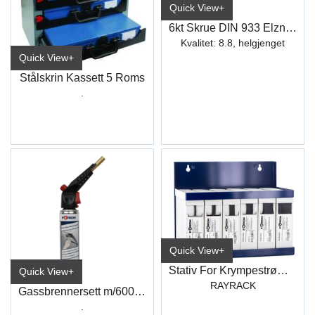
Quick View+
6kt Skrue DIN 933 Elzn hel.gj
Kvalitet: 8.8, helgjenget
Quick View+
Stålskrin Kassett 5 Roms
.
Quick View+
Stativ For Krympestrømper
Quick View+
RAYRACK
Gassbrennersett m/600ml Gassboks
.