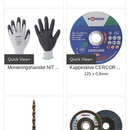
Quick View+
Quick View+
Monteringshanske NITRIL
Kappeskive CERCORE 900 stål/inox
125 x 0,8mm