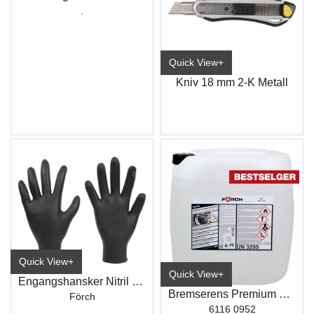
.
Quick View+
Kniv 18 mm 2-K Metall
Quick View+
Quick View+
Engangshansker Nitril Sort
Bremserens Premium R510 30L
Förch
6116 0952