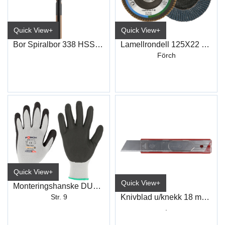
Quick View+
Quick View+
Bor Spiralbor 338 HSS-CO "Step-Tech"
Lamellrondell 125X22 Z60Kf
Förch
Quick View+
Quick View+
Monteringshanske DUO-GRIP PLUS
Knivblad u/knekk 18 mm (10)
Str. 9
.