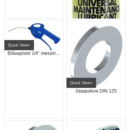
Quick View+
Blåsepistol 1/4" messing innløp
Quick View+
Stoppskive DIN 125
.