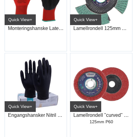
Quick View+
Quick View+
Monteringshanske Latex ECO
Lamellrondell 125mm Cool Vision 60k
Quick View+
Quick View+
Engangshansker Nitril Sort
Lamellrondell "curved" Keramisk
125mm P60