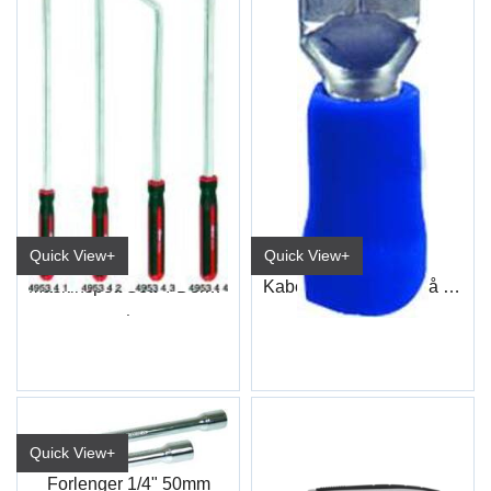
Quick View+
Quick View+
Maskinspett Sett 4-Deler L=900mm
Kabelsko Flat Han Blå Industri
.
6,3mm
Quick View+
Forlenger 1/4" 50mm