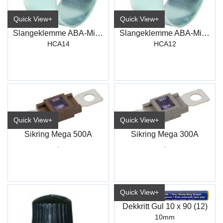
Quick View+
Quick View+
Slangeklemme ABA-Mini B9 W1 SW7 14mm
Slangeklemme ABA-Mini B9 W1 SW7 12mm
HCA14
HCA12
Quick View+
Quick View+
Sikring Mega 300A
Sikring Mega 500A
.
.
Quick View+
Dekkritt Gul 10 x 90 (12)
10mm