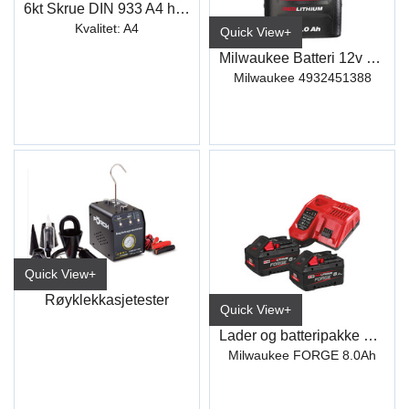
6kt Skrue DIN 933 A4 hel.gj
Kvalitet: A4
Quick View+
Milwaukee Batteri 12v 3ah
Milwaukee 4932451388
Quick View+
Røyklekkasjetester
Quick View+
Lader og batteripakke 2x18 V 8,0
Milwaukee FORGE 8.0Ah