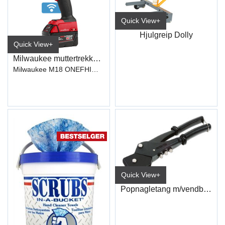
Quick View+
Hjulgreip Dolly
Quick View+
Milwaukee muttertrekker 1/2" ONE-KEY™
Milwaukee M18 ONEFHIWF12-502X
Quick View+
Popnagletang m/vendbart hode