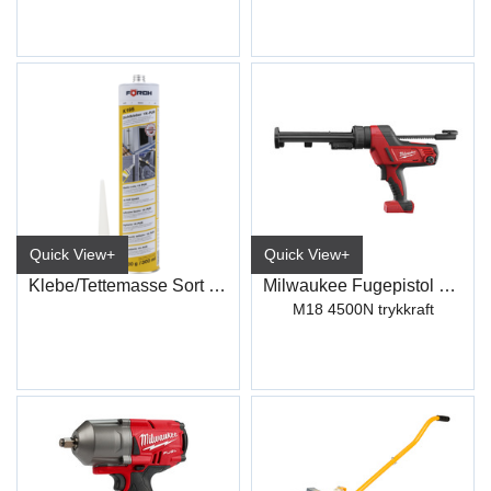
Quick View+
Quick View+
Klebe/Tettemasse Sort (300ml) K195
Milwaukee Fugepistol 310 Ml
M18 4500N trykkraft