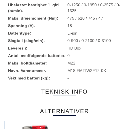
Ubelastet hastighet 1. girl
0-1250 / 0-1950 / 0-2575 / 0-
(o/min):
1325
Maks. dreiemoment (Nm):
475 / 610 / 745 / 47
Spenning (V):
18
Batteritype:
Li-ion
Slagtall (slag/min):
0-900 / 0-2100 / 0-3100
Leveres i:
HD Box
Antall medfølgende batterier:
0
Maks. boltdiameter:
M22
Navn: Varenummer:
M18 FMTIW2F12-0X
Vekt med batteri (kg):
-
TEKNISK INFO
ALTERNATIVER