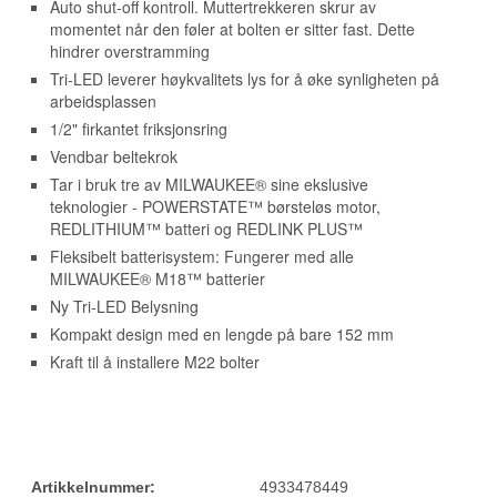
Auto shut-off kontroll. Muttertrekkeren skrur av
momentet når den føler at bolten er sitter fast. Dette
hindrer overstramming
Tri-LED leverer høykvalitets lys for å øke synligheten på
arbeidsplassen
1/2" firkantet friksjonsring
Vendbar beltekrok
Tar i bruk tre av MILWAUKEE® sine ekslusive
teknologier - POWERSTATE™ børsteløs motor,
REDLITHIUM™ batteri og REDLINK PLUS™
Fleksibelt batterisystem: Fungerer med alle
MILWAUKEE® M18™ batterier
Ny Tri-LED Belysning
Kompakt design med en lengde på bare 152 mm
Kraft til å installere M22 bolter
Artikkelnummer:
4933478449