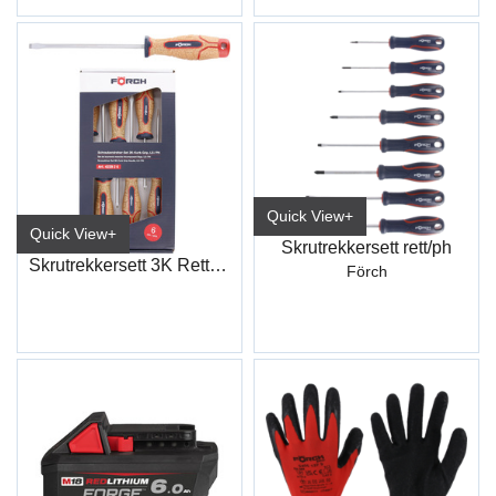
Quick View+
Quick View+
Skrutrekkersett rett/ph
Skrutrekkersett 3K Rett+PH
Förch