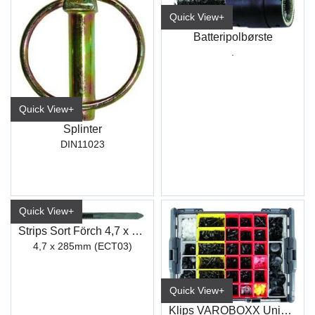
Quick View+
Batteripolbørste
.
Quick View+
Splinter
DIN11023
Quick View+
Strips Sort Förch 4,7 x 285mm
4,7 x 285mm (ECT03)
Quick View+
Klips VAROBOXX Universal (850)