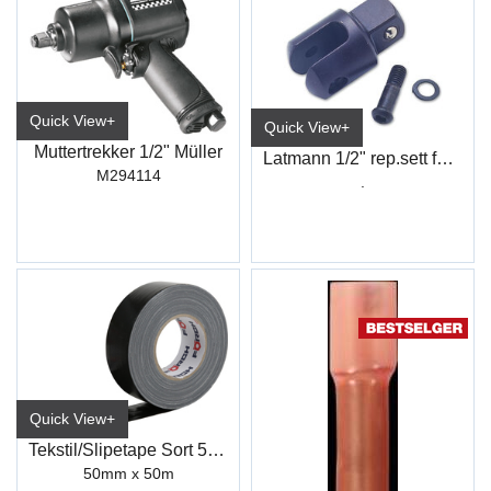
Quick View+
Quick View+
Muttertrekker 1/2" Müller
Latmann 1/2" rep.sett for 4402 12 2
M294114
.
Quick View+
Tekstil/Slipetape Sort 50mm (50M)
50mm x 50m