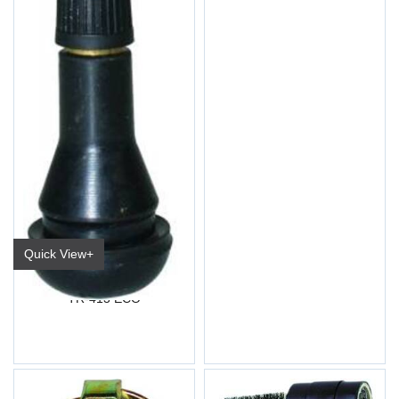
Quick View+
Dekkventil Gummi (pk a 100)
TR-413 ECO