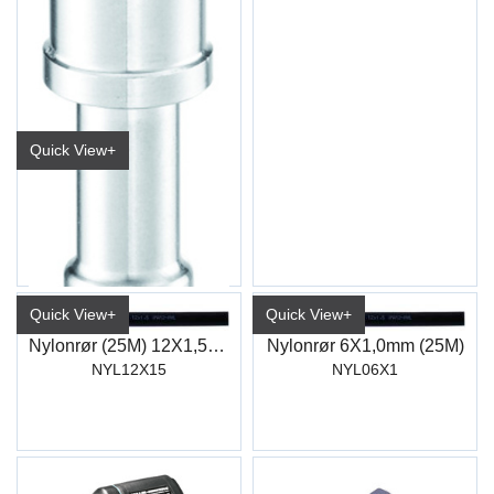
Quick View+
Nippel m/10mm Sl.Stuss Euro
EUR 7,4mm
Quick View+
Quick View+
Nylonrør (25M) 12X1,5mm
Nylonrør 6X1,0mm (25M)
NYL12X15
NYL06X1