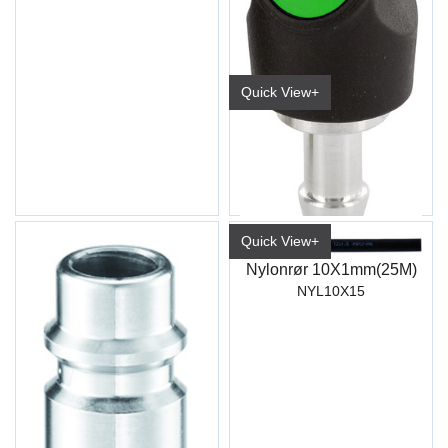
Quick View+
Kupling Prevost 10mm Slangestuss
EUR Sikkerhetskupling 7,4mm
Quick View+
Nylonrør 10X1mm(25M)
NYL10X15