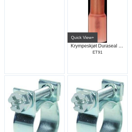
Quick View+
Krympeskjøt Duraseal Rød (100)
ET91