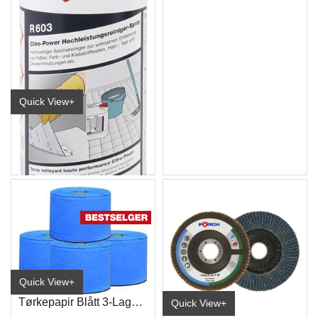
Quick View+
Sitrusrens CITR-POWER R603 500ml
Quick View+
Tørkepapir Blått 3-Lags 38x36cm (1000)
Quick View+
.