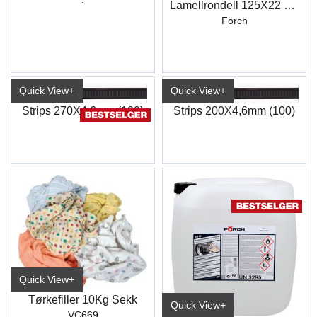
Lamellrondell 125X22 Z60Kf
Förch
Quick View+
Quick View+
Strips 270X4,6mm (100)
Strips 200X4,6mm (100)
Quick View+
Tørkefiller 10Kg Sekk
Quick View+
VC669