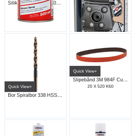
Silikon Spray S420 500ml
Bremserens Premium R510 600ml
6536 1500/No
6116 0914/No (30/kart)
Quick View+
Slipebånd 3M 984F Cubitron II
20 X 520 K60
Quick View+
Bor Spiralbor 338 HSS-CO "Step-Tech"