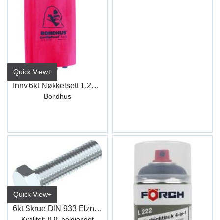
Quick View+
Innv.6kt Nøkkelsett 1,27-10 mm Bondhus
Bondhus
Quick View+
6kt Skrue DIN 933 Elzn hel.gj
Kvalitet: 8.8, helgjenget