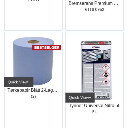
Bremserens Premium R510 30L
6116 0952
Quick View+
Tørkepapir Blått 2-Lags 38x36cm (1000)
(2)
Quick View+
Tynner Universal Nitro 5L
5L