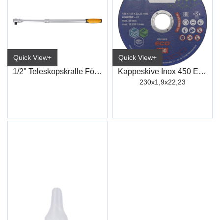
Quick View+
Quick View+
1/2" Teleskopskralle Förch
Kappeskive Inox 450 ECO
230x1,9x22,23