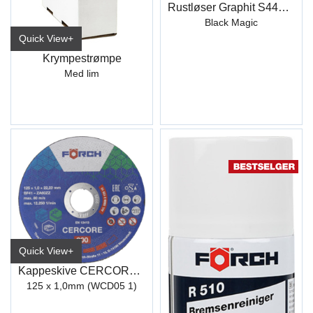
Rustløser Graphit S446 400 ml
Black Magic
Quick View+
Krympestrømpe
Med lim
Quick View+
Kappeskive CERCORE 900 stål/inox
125 x 1,0mm (WCD05 1)