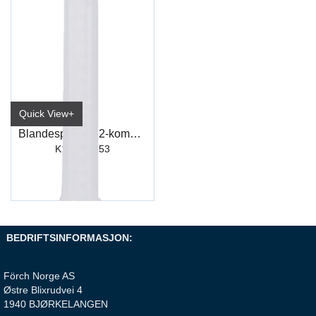
Quick View+
Blandespiss for 2-komponent plastlim
K151 / K153
BEDRIFTSINFORMASJON:
Förch Norge AS
Østre Blixrudvei 4
1940 BJØRKELANGEN