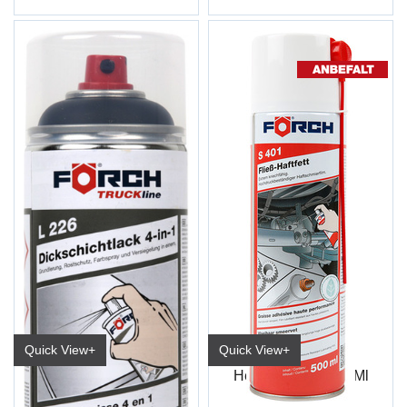
Quick View+
Quick View+
Tykklagslakk 4 in 1 Novagrå L226 DB7350
Heftefett S401 500Ml
TRUCK Line 400 ml
6506 5550