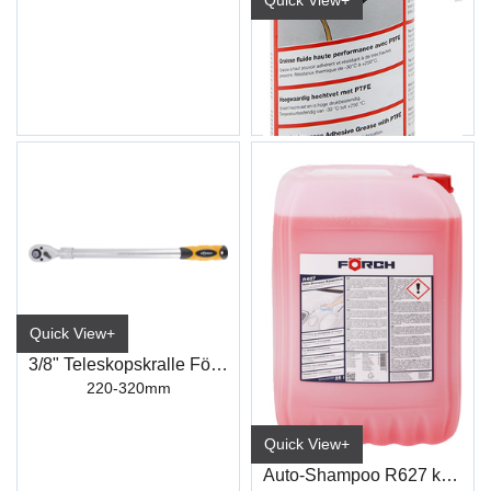
Quick View+
Heftefett m/Teflon S478 500 ml
6506 5581
Quick View+
3/8" Teleskopskralle Förch
220-320mm
Quick View+
Auto-Shampoo R627 konsentrat