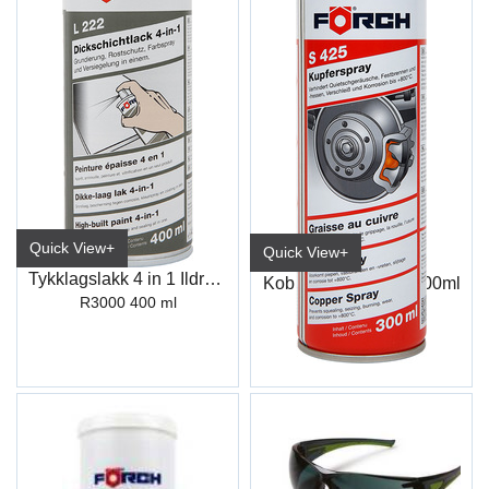
Quick View+
Quick View+
Tykklagslakk 4 in 1 Ildrød L222
Kobberspray S425 300ml
R3000 400 ml
6516 5000