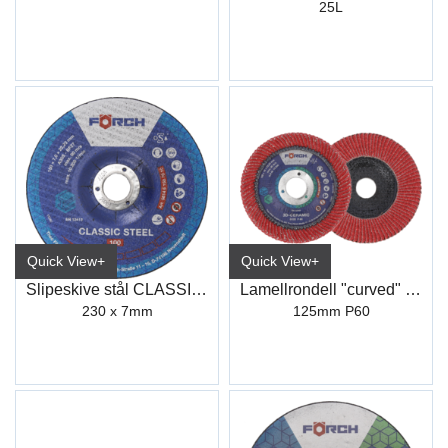
25L
Quick View+
Quick View+
Slipeskive stål CLASSIC 100
Lamellrondell "curved" Keramisk
230 x 7mm
125mm P60