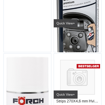
Quick View+
Bremserens Premium R510 600ml
6116 0914/No (15/kart)
Quick View+
Strips 270X4,6 mm Hvit (100)