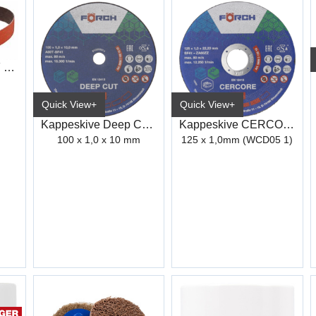
Slipebånd 3M 984F Cubitron II
Quick View+
Quick View+
Kappeskive Deep Cut 550
Kappeskive CERCORE 900 stål/inox
100 x 1,0 x 10 mm
125 x 1,0mm (WCD05 1)