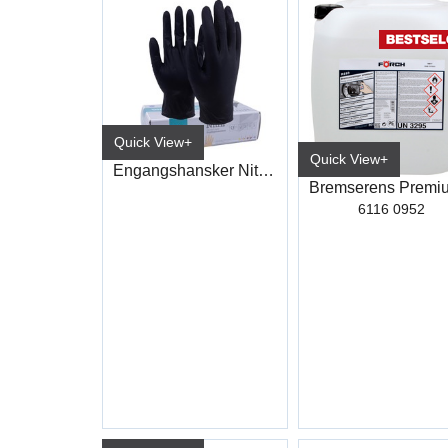
Quick View+
Quick View+
Engangshansker Nitril Sort
6116 0952