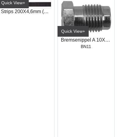
Quick View+
Strips 200X4,6mm (100)
Quick View+
Bremsenippel A 10X1X5 11X16,7
BN11