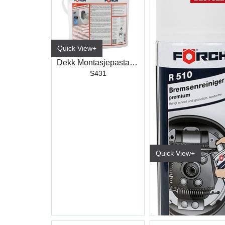
Quick View+
Dekk Montasjepasta 5Kg Hvit
S431
Quick View+
6116 0914/No (15/ka