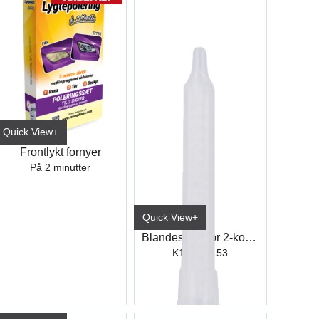
Quick View+
Frontlykt fornyer
På 2 minutter
Quick View+
Blandespiss for 2-komponent plastlim
K151 / K153