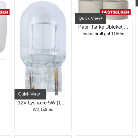
Quick View+
Papir Tørke Ubleket B:24cm
Industrirull gul 1150m
Bremserens Premium R510 30L
Quick View+
12V Lyspære 5W (12961)
W2,1x9,5d