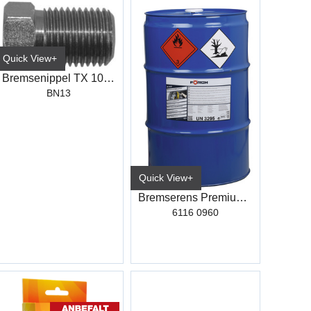
Quick View+
Bremsenippel TX 10X1X10X18 Ø5
BN13
Quick View+
Bremserens Premium R510 60L
6116 0960