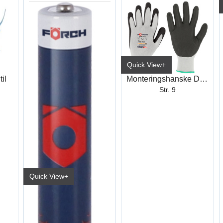
Quick View+
Monteringshanske DUO-GRIP PLUS
il
Str. 9
Quick View+
Batteri 1,5V
(AAA/LR03)