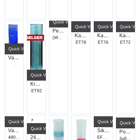
Quick View+
Quick View+
Quick View+
Quick Vie
Pensel Vinkel 14/50mm
Kabelsko Uisolert 70X12mm (10)
Kabelsko Uisolert 50X10mm (10)
Kabelsko Uisolert 25X8mm (10)
(WB30)
ET78
ET76
ET72
Quick View+
Varo Stativ / Opphengsreol
.
Quick View+
Krympeskjøt Duraseal Blå (100)
ET92
Quick View+
Quick View+
Quick Vie
Quick View+
Sikring Blad 7,5Amp Standard
Varo Skuffeseksjon 5 Skuffer
Popnagle Sett m/Tang Sorte (314)
24V Lyspære 24V 70W H3 (13336)
EFB0075
480X784X400mm
3x8 - 5x16/14 (379)