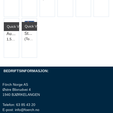
Quick View+
Quick View+
Stativ strips blått
Autokabel 1x1,5mm²
(Tomt)
1,5mm²
BEDRIFTSINFORMASJON:
Förch Norge AS
Østre Blixrudvei 4
1940 BJØRKELANGEN
Telefon: 63 85 43 20
E-post: info@foerch.no