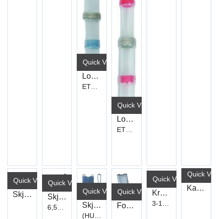
Quick View+
Loddeskjøt 1,5-2,5mm² Blå
ET192
Quick View+
Loddeskjøt 0,5-1,0mm² Rød
ET191
Quick Vie
Quick View+
Quick View+
Quick View+
Kabel Pvc Sort 3X1,0 (50)
Quick View+
Quick View+
Krympestrømpe Sortiment 3:1
Skjermklips 4,8 18,25X16,00
Skjermklips (SV02)
3-1(5m) 6-2(3,5m) 9-3(3m) 12-4(2,5m)
Skjermklips 4,2 24,50X11,00
Forsenkersett 6,3-20.5Mm Tin
6,5mm
(HUC06)