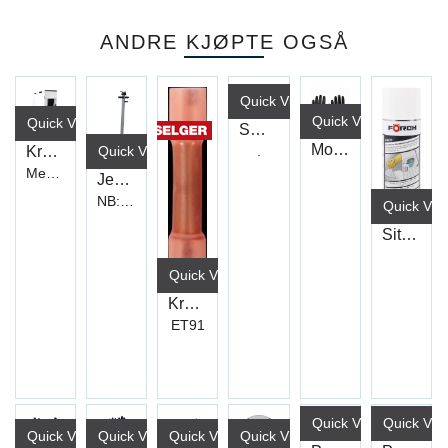
ANDRE KJØPTE OGSÅ
Quick View+
Quick View+
Quick View+
Smørenipler DIN 71412 (150)
Monteringshanske NXG Nitrile 5230
Quick View+
.
Krympestrømpe
Med lim
Jekk Luft 32/16T
NB: 2 kolli
Quick Vie
Sitrusrens CITR-POWER R603 500ml
Quick View+
Krympeskjøt Duraseal Rød (100)
ET91
Quick View+
Quick Vie
Quick View+
Quick View+
Quick View+
Quick View+