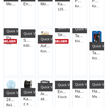
Pæreskap 24 Volt
Pæreskap 12 Volt
Monteringshanske Latex ECO
Engangshansker Nitril Sort
Monteringshanske NITRIL
Kappeskive CERCORE 900 stål/inox
Komplett m/180 stk
Komplett m/200 stk
125 x 1,0mm (WCD05 1)
Quick View+
Quick View+
Quick View+
Quick View+
Strips 270X4,6mm (100)
Tang Mekaniker-/Pluggtang 200mm
Papir Tørke Ubleket B:24cm
Quick View+
Smergel Lerret 38X25 (5) Sortiment
Knipex
Industrirull gul 1150m
K40/K60/K80/K120/K180
Avfetting Imido Extra 25L
Quick Vie
Konsentrat
Tang Knipex Tang Sett (3)
Knipex
Quick View+
Quick Vie
Quick View+
Quick View+
Hansker Mont. Mekaniker Str.9
Hansker Mont. Mekaniker Str.8
Engangshansker Nitril Sort
Quick View+
Quick View+
Arbeidslys LED Quad 9-60V
MaxiFlex Ultimate 42-874
MaxiFlex Ultimate 42-874
Förch
Kabel Dob.isolert flat Sort (25M) FLYY
48W EHL1748
24V Lyspære 21W HD (13498HD)
2 X 1,5mm²
Ba15s