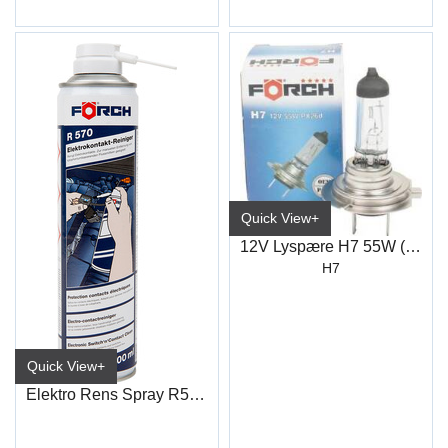
Quick View+
12V Lyspære H7 55W (12972) Förch *****
H7
Quick View+
Elektro Rens Spray R570 400ml