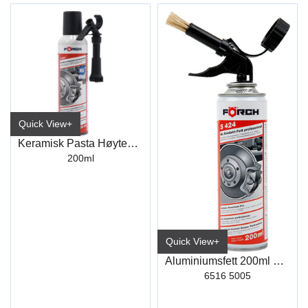
Quick View+
Keramisk Pasta Høytemp +1400c° S423
200ml
Quick View+
Aluminiumsfett 200ml m/Drivgass S424
6516 5005