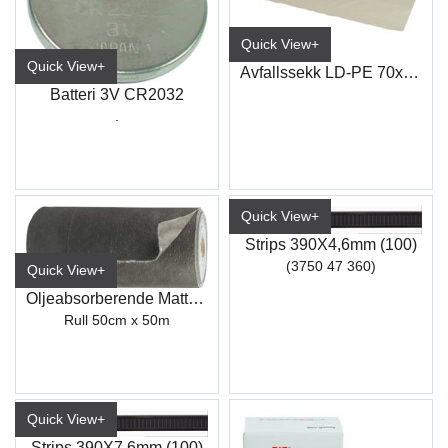
Quick View+
Quick View+
Avfallssekk LD-PE 70x110 45my klar
Batteri 3V CR2032
.
Quick View+
Strips 390X4,6mm (100)
(3750 47 360)
Quick View+
Oljeabsorberende Matter (GRS38 24)
Rull 50cm x 50m
Quick View+
Strips 390X7,6mm (100)