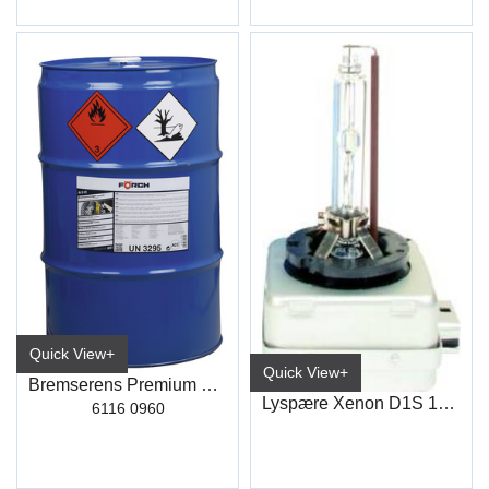
Quick View+
Quick View+
Bremserens Premium R510 60L
Lyspære Xenon D1S 12+24V 35W Pk32D-2
6116 0960