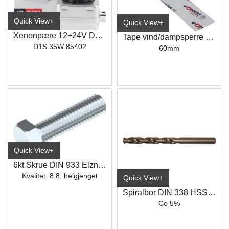
Quick View+
Quick View+
Xenonpære 12+24V D1S 35W Eco
Tape vind/dampsperre Klimastar* 60mm
D1S 35W 85402
60mm
Quick View+
6kt Skrue DIN 933 Elzn hel.gj
Kvalitet: 8.8, helgjenget
Quick View+
Spiralbor DIN 338 HSS-Co, Type N
Co 5%