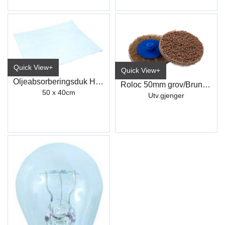
Quick View+
Quick View+
Oljeabsorberingsduk Hvit (25stk)
Roloc 50mm grov/Brun (WCD340)
50 x 40cm
Utv.gjenger