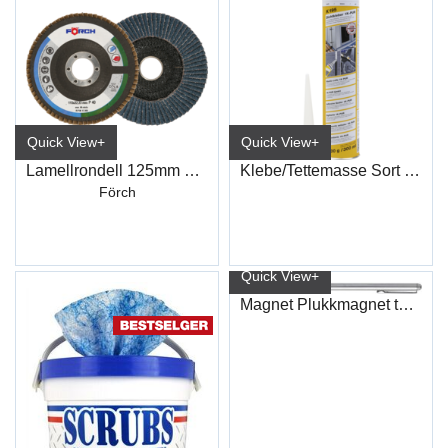
Quick View+
Quick View+
Lamellrondell 125mm K40 (WCD31)
Klebe/Tettemasse Sort (300ml) K195
Förch
Quick View+
Magnet Plukkmagnet teleskop