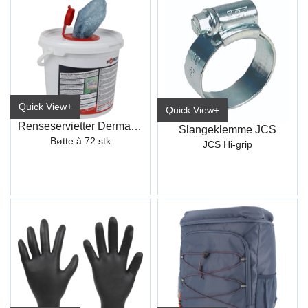
Quick View+
Quick View+
Renseservietter Derma Craft (72)
Slangeklemme JCS
Bøtte à 72 stk
JCS Hi-grip