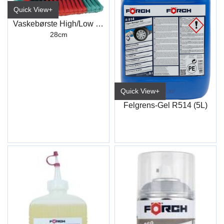
Quick View+
Vaskebørste High/Low Vg 28Cm
28cm
Quick View+
Felgrens-Gel R514 (5L)