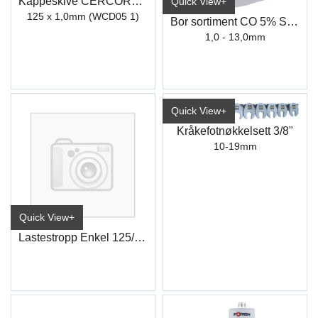
Kappeskive CERCORE 900 stål/inox
Quick View+
125 x 1,0mm (WCD05 1)
Bor sortiment CO 5% Step-Tech
1,0 - 13,0mm
Quick View+
Kråkefotnøkkelsett 3/8"
10-19mm
Quick View+
Lastestropp Enkel 125/ 250KG 25MM 3M