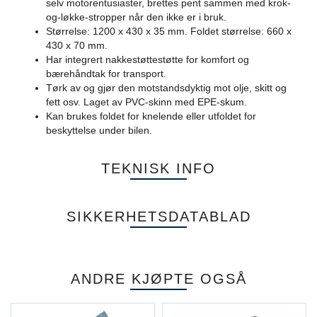
selv motorentusiaster, brettes pent sammen med krok-
og-løkke-stropper når den ikke er i bruk.
Størrelse: 1200 x 430 x 35 mm. Foldet størrelse: 660 x
430 x 70 mm.
Har integrert nakkestøttestøtte for komfort og
bærehåndtak for transport.
Tørk av og gjør den motstandsdyktig mot olje, skitt og
fett osv. Laget av PVC-skinn med EPE-skum.
Kan brukes foldet for knelende eller utfoldet for
beskyttelse under bilen.
TEKNISK INFO
SIKKERHETSDATABLAD
ANDRE KJØPTE OGSÅ