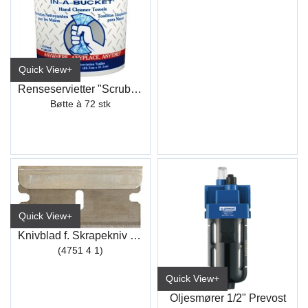
Quick View+
Renseservietter "Scrubs In-A-Bucket"(72)
Bøtte à 72 stk
Quick View+
Knivblad f. Skrapekniv (TL671) (100)
(4751 4 1)
Quick View+
Oljesmører 1/2" Prevost