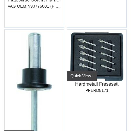
VAG OEM:N90775001 (FIX162)
Quick View+
Hardmetall Fresesett
PFERD5171