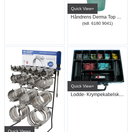
Quick View+
Håndrens Derma Top E 2 L
(tidl. 6180 9041)
Quick View+
Lodde- Krympekabelsko (125)
.
Quick View+