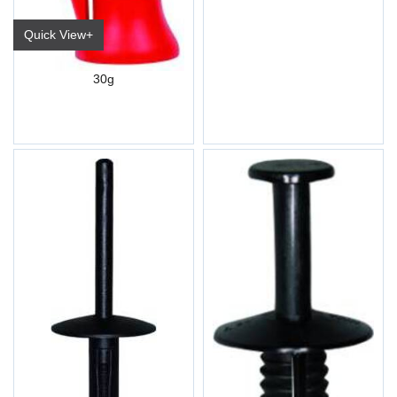
Quick View+
Superlim K186 5*
30g