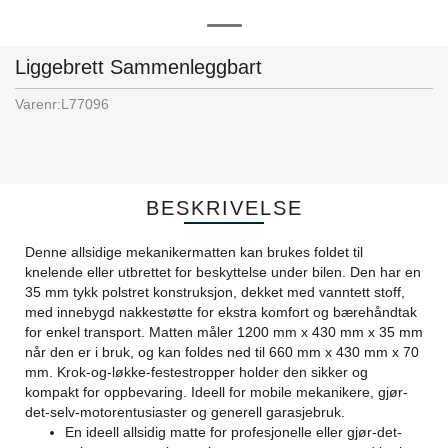
Liggebrett Sammenleggbart
Varenr:
L77096
BESKRIVELSE
Denne allsidige mekanikermatten kan brukes foldet til
knelende eller utbrettet for beskyttelse under bilen. Den har en
35 mm tykk polstret konstruksjon, dekket med vanntett stoff,
med innebygd nakkestøtte for ekstra komfort og bærehåndtak
for enkel transport. Matten måler 1200 mm x 430 mm x 35 mm
når den er i bruk, og kan foldes ned til 660 mm x 430 mm x 70
mm. Krok-og-løkke-festestropper holder den sikker og
kompakt for oppbevaring. Ideell for mobile mekanikere, gjør-
det-selv-motorentusiaster og generell garasjebruk.
En ideell allsidig matte for profesjonelle eller gjør-det-