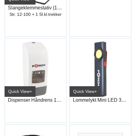
Slangeklemmestativ (160)
Str. 12-100 + 1 Sl.kl.trekker
Quick View+
Quick View+
Dispenser Håndrens 1+2L KST
Lommelykt Mini LED 300lm