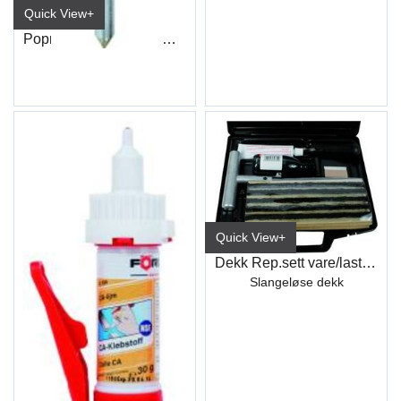
Quick View+
Popnagle Alu 7,5X28 Cit/Peug. 1059
Quick View+
Dekk Rep.sett vare/last/anleggshjul
Slangeløse dekk