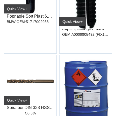
Quick View+
Popnagle Sort Plast 6,0X19,3mm (FIX213)
Quick View+
BMW OEM:51717002953 (20/100)
Klips Splittnagler m/Kappe KST 6,5 X 15
OEM:A0009905492 (FIX107 FIX111)
Quick View+
Spiralbor DIN 338 HSS-Co, Type N
Co 5%