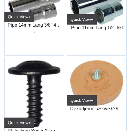
Quick View+
Quick View+
Pipe 14mm Lang 3/8" 4-kt
Pipe 11mm Lang 1/2" 6kt
.
.
Quick View+
Dekorfjerner /Skive Ø 90Mm 7035D
Quick View+
Plateskrue Sort m/Flange 4,8x16 TX25