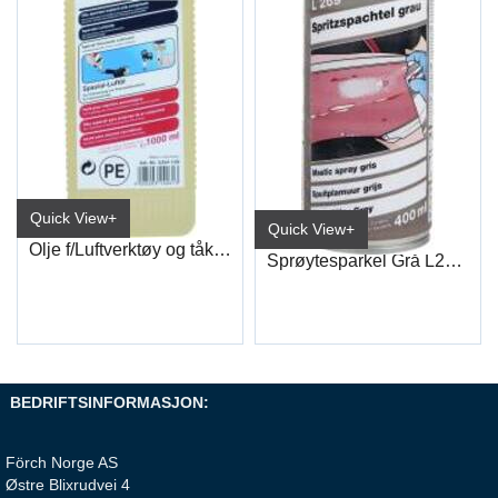
Quick View+
Quick View+
Olje f/Luftverktøy og tåkes. 1 Liter
Sprøytesparkel Grå L269 400Ml
BEDRIFTSINFORMASJON:
Förch Norge AS
Østre Blixrudvei 4