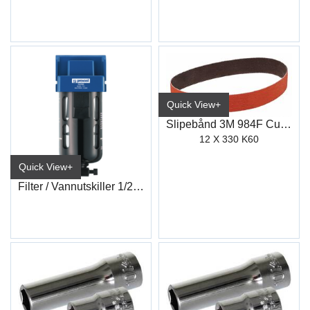
Quick View+
Slipebånd 3M 984F Cubitron II
12 X 330 K60
Quick View+
Filter / Vannutskiller 1/2" Prevost