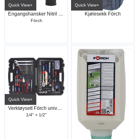
Quick View+
Quick View+
Engangshansker Nitril Sort
Kjølesekk Förch
Förch
Quick View+
Verktøysett Förch universal
1/4" + 1/2"