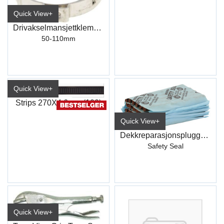
Quick View+
Drivakselmansjettklemme (20stk)
50-110mm
Quick View+
Strips 270X4,6mm (100)
Quick View+
Dekkreparasjonsplugger (60)
Safety Seal
Quick View+