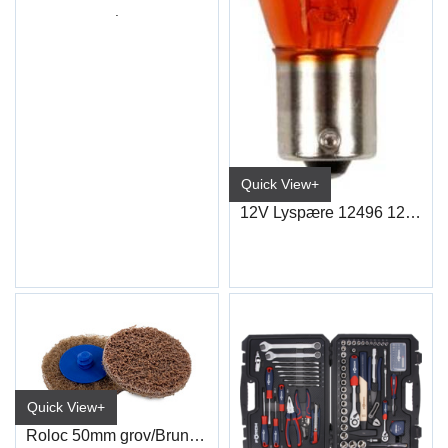
.
Quick View+
12V Lyspære 12496 12V21W Bau15S Gul
Quick View+
Roloc 50mm grov/Brun (WCD340)