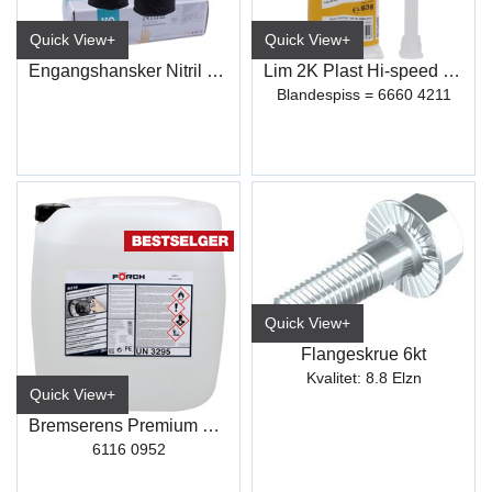
Quick View+
Quick View+
Engangshansker Nitril Sort
Lim 2K Plast Hi-speed K153
Blandespiss = 6660 4211
Quick View+
Flangeskrue 6kt
Kvalitet: 8.8 Elzn
Quick View+
Bremserens Premium R510 30L
6116 0952