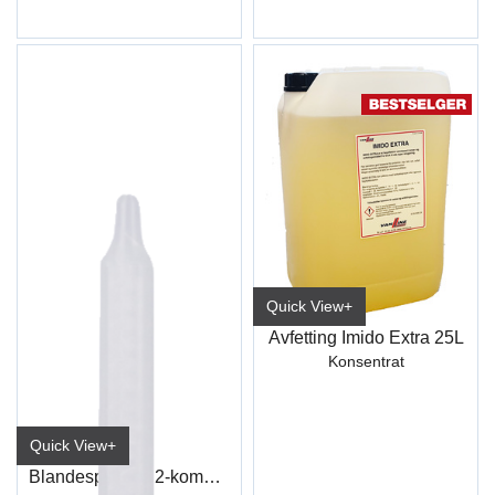
Quick View+
Avfetting Imido Extra 25L
Konsentrat
Quick View+
Blandespiss for 2-komponent plastlim