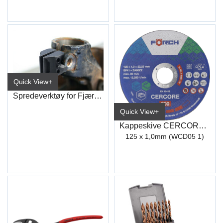
Quick View+
Spredeverktøy for Fjærbeinsklemmer
Quick View+
Kappeskive CERCORE 900 stål/inox
125 x 1,0mm (WCD05 1)