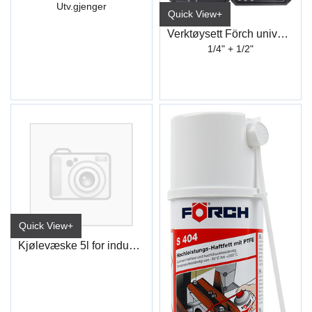
Utv.gjenger
Quick View+
Verktøysett Förch universal
1/4" + 1/2"
Quick View+
Kjølevæske 5l for induksjonsvarmer