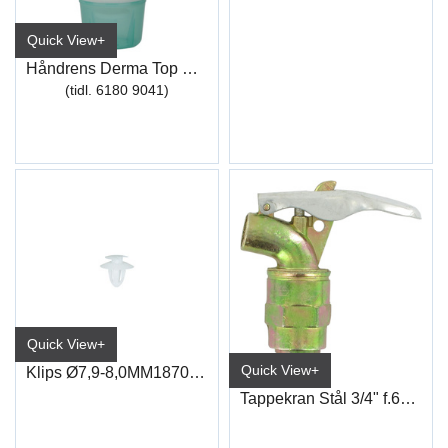
Quick View+
Håndrens Derma Top E 2 L
(tidl. 6180 9041)
Quick View+
Quick View+
Klips Ø7,9-8,0MM1870 (FIX07)
Tappekran Stål 3/4" f.60L Fat