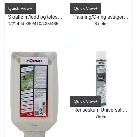
Quick View+
Quick View+
Skralle m/ledd og teleskop Förch
Pakning/O-ring avtagersett
1/2" 4-kt 380/410/435/465/490mm
6 deler
Quick View+
Renseskum Universal XXL
750ml