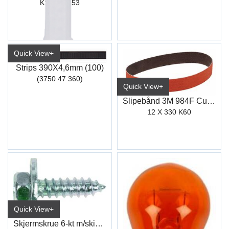
K151 / K153
Quick View+
Strips 390X4,6mm (100)
(3750 47 360)
Quick View+
Slipebånd 3M 984F Cubitron II
12 X 330 K60
Quick View+
Skjermskrue 6-kt m/skive Elzn.