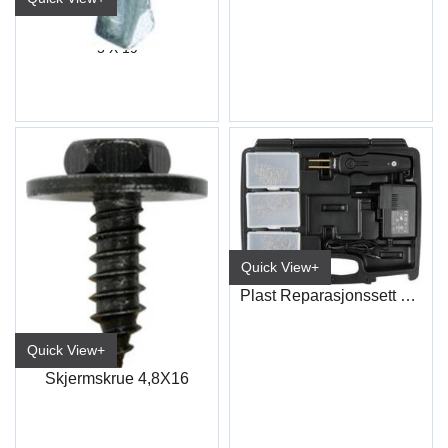
Skiltskrue m/Borspiss
5 X 19
Quick View+
Plast Reparasjonssett 230V
Quick View+
Skjermskrue 4,8X16