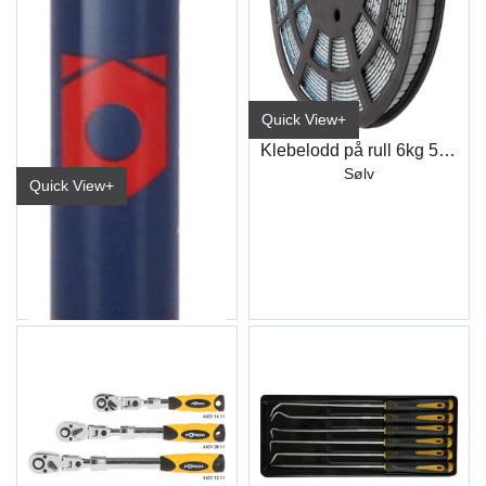
Quick View+
Klebelodd på rull 6kg 5+5gr
Sølv
Quick View+
Batteri 1,5V
(AAA/LR03)