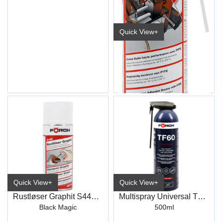
Quick View+
Heftefett m/Teflon S478 500 ml
6506 5581
Quick View+
Quick View+
Rustløser Graphit S446 400 ml
Multispray Universal TF60
Black Magic
500ml